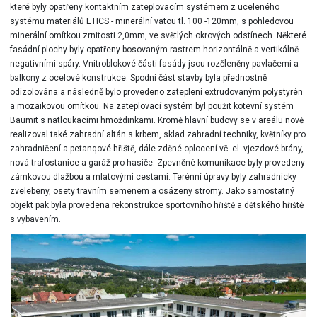
které byly opatřeny kontaktním zateplovacím systémem z uceleného
systému materiálů ETICS - minerální vatou tl. 100 -120mm, s pohledovou
minerální omítkou zrnitosti 2,0mm, ve světlých okrových odstínech. Některé
fasádní plochy byly opatřeny bosovaným rastrem horizontálně a vertikálně
negativními spáry. Vnitroblokové části fasády jsou rozčleněny pavlačemi a
balkony z ocelové konstrukce. Spodní část stavby byla přednostně
odizolována a následně bylo provedeno zateplení extrudovaným polystyrén
a mozaikovou omítkou. Na zateplovací systém byl použit kotevní systém
Baumit s natloukacími hmoždinkami. Kromě hlavní budovy se v areálu nově
realizoval také zahradní altán s krbem, sklad zahradní techniky, květníky pro
zahradničení a petanqové hřiště, dále zděné oplocení vč. el. vjezdové brány,
nová trafostanice a garáž pro hasiče. Zpevněné komunikace byly provedeny
zámkovou dlažbou a mlatovými cestami. Terénní úpravy byly zahradnicky
zvelebeny, osety travním semenem a osázeny stromy. Jako samostatný
objekt pak byla provedena rekonstrukce sportovního hřiště a dětského hřiště
s vybavením.