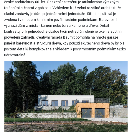
české architektury 60. let. Osazení na terénu je artikulováno výraznými
terénními stěnami z gabionu. Vzhledem k již velmi rozdílné architektuře
okolní zástavby je dům pojednán velmi jednoduše. Střecha pultová je
zvolena i vzhledem k místním povětrnostním podmínkám. Barevností
vychází dům z místa - kámen nebo barva kamene a dřevo. Detail
kontrastující k jednoduché obálce tvoří netradiční členěné oken a subtilní
provedení zábradlí. Kreativní fasáda Baumit pomohla na hmotě garáže
přinést barevnost a strukturu dřeva, kdy použití skutečného dřeva by bylo s
počtem detailů komplikované a vhledem k povětrnostním podmínkám těžko
udržovatelné.