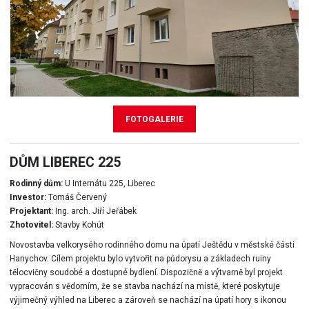
FOTOGALERIE
DŮM LIBEREC 225
Rodinný dům:
U Internátu 225, Liberec
Investor:
Tomáš Červený
Projektant:
Ing. arch. Jiří Jeřábek
Zhotovitel:
Stavby Kohút
Novostavba velkorysého rodinného domu na úpatí Ještědu v městské části
Hanychov. Cílem projektu bylo vytvořit na půdorysu a základech ruiny
tělocvičny soudobé a dostupné bydlení. Dispozičně a výtvarně byl projekt
vypracován s vědomím, že se stavba nachází na místě, které poskytuje
výjimečný výhled na Liberec a zároveň se nachází na úpatí hory s ikonou