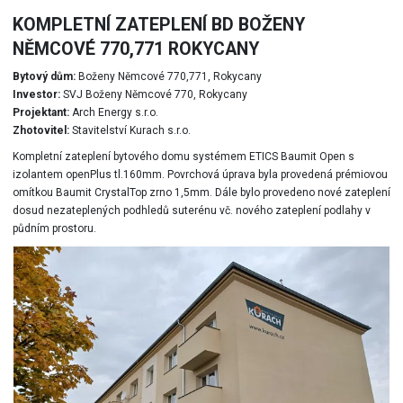
KOMPLETNÍ ZATEPLENÍ BD BOŽENY
NĚMCOVÉ 770,771 ROKYCANY
Bytový dům:
Boženy Němcové 770,771, Rokycany
Investor:
SVJ Boženy Němcové 770, Rokycany
Projektant:
Arch Energy s.r.o.
Zhotovitel:
Stavitelství Kurach s.r.o.
Kompletní zateplení bytového domu systémem ETICS Baumit Open s
izolantem openPlus tl.160mm. Povrchová úprava byla provedená prémiovou
omítkou Baumit CrystalTop zrno 1,5mm. Dále bylo provedeno nové zateplení
dosud nezateplených podhledů suterénu vč. nového zateplení podlahy v
půdním prostoru.