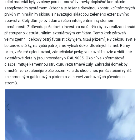
zdicí materiál byly zvoleny pórobetonové tvarovky doplněné kontaktním
zateplovacím systémem. Střecha je řešena dřevěnou konstrukcí trámových
prvků v minimálním sklonu s navazující skladbou zeleného extenzivního
souvrství. Celý dům je ovládán a řešen inteligentním systémem
domácnosti. Z důvodu požadavku investora na údržbu bylo v realizaci fasád
přistoupeno k strukturálním exteriérovým omítkám. Tento krok zároveň
velmi zjemnil celkový ostrý futuristický vjem. Nižší přízemí je v dekoru světlé
betonové stěrky, na vyšší patro jsme vybrali dekor dřevěných lamel. Rámy
oken, veškeré oplechování, zámečnické prvky, venkovní žaluzie a viditelné
exteriérové detaily jsou provedeny v RAL 9005. Okolní velkoformátová
dlažba imituje kamennou strukturu řezu tmavé žuly. Zahradní domek byl
umístěn ve vzdálenější ploše pozemku a do ulice dnes jen částečně vyhlíží
za kamenným gabionovým plotem a v listvoví zachovalých původních
stromů.