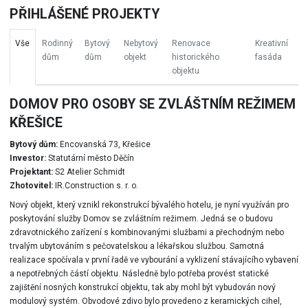
PŘIHLÁŠENÉ PROJEKTY
Vše
Rodinný
Bytový
Nebytový
Renovace
Kreativní
dům
dům
objekt
historického
fasáda
objektu
DOMOV PRO OSOBY SE ZVLÁŠTNÍM REŽIMEM
KŘEŠICE
Bytový dům:
Encovanská 73, Křešice
Investor:
Statutární město Děčín
Projektant:
S2 Atelier Schmidt
Zhotovitel:
IR.Construction s. r. o.
Nový objekt, který vznikl rekonstrukcí bývalého hotelu, je nyní využíván pro
poskytování služby Domov se zvláštním režimem. Jedná se o budovu
zdravotnického zařízení s kombinovanými službami a přechodným nebo
trvalým ubytováním s pečovatelskou a lékařskou službou. Samotná
realizace spočívala v první řadě ve vybourání a vyklizení stávajícího vybavení
a nepotřebných částí objektu. Následně bylo potřeba provést statické
zajištění nosných konstrukcí objektu, tak aby mohl být vybudován nový
modulový systém. Obvodové zdivo bylo provedeno z keramických cihel,