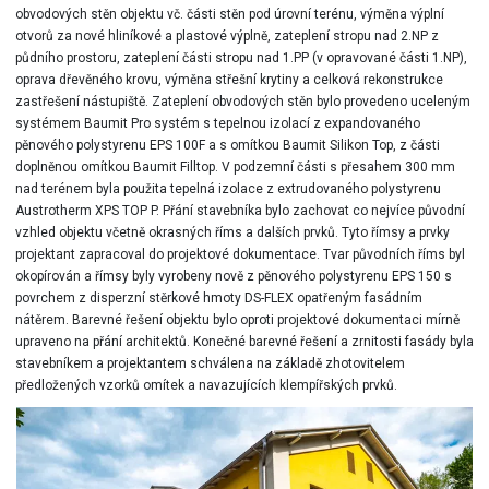
obvodových stěn objektu vč. části stěn pod úrovní terénu, výměna výplní
otvorů za nové hliníkové a plastové výplně, zateplení stropu nad 2.NP z
půdního prostoru, zateplení části stropu nad 1.PP (v opravované části 1.NP),
oprava dřevěného krovu, výměna střešní krytiny a celková rekonstrukce
zastřešení nástupiště. Zateplení obvodových stěn bylo provedeno uceleným
systémem Baumit Pro systém s tepelnou izolací z expandovaného
pěnového polystyrenu EPS 100F a s omítkou Baumit Silikon Top, z části
doplněnou omítkou Baumit Filltop. V podzemní části s přesahem 300 mm
nad terénem byla použita tepelná izolace z extrudovaného polystyrenu
Austrotherm XPS TOP P. Přání stavebníka bylo zachovat co nejvíce původní
vzhled objektu včetně okrasných říms a dalších prvků. Tyto římsy a prvky
projektant zapracoval do projektové dokumentace. Tvar původních říms byl
okopírován a římsy byly vyrobeny nově z pěnového polystyrenu EPS 150 s
povrchem z disperzní stěrkové hmoty DS-FLEX opatřeným fasádním
nátěrem. Barevné řešení objektu bylo oproti projektové dokumentaci mírně
upraveno na přání architektů. Konečné barevné řešení a zrnitosti fasády byla
stavebníkem a projektantem schválena na základě zhotovitelem
předložených vzorků omítek a navazujících klempířských prvků.