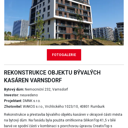
FOTOGALERIE
REKONSTRUKCE OBJEKTU BÝVALÝCH
KASÁREN VARNSDORF
Bytový dům:
Nemocniční 232, Varnsdorf
Investor:
neuvedeno
Projektant:
DMNK s.r.o.
Zhotovitel:
WAKOS s.r.o., Vrchlického 1023/10, 40801 Rumburk
Rekonstrukce a přestavba bývalého objektu kasáren v okrajové části města
na bytový dům. Na fasádu byla použita omítkovina SilikonTop K1,5 v bílé
barvě ve spodní části v kombinaci s povrchovou úpravou CreativTop s