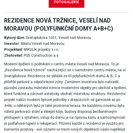
FOTOGALERIE
REZIDENCE NOVÁ TRŽNICE, VESELÍ NAD
MORAVOU (POLYFUNKČNÍ DOMY A+B+C)
Bytový dům:
Svatoplukova 1651, Veselí nad Moravou
Investor:
Město Veselí nad Moravou
Projektant:
MIKULÍK projekty s.r.o.
Zhotovitel:
PSG Construction a.s.
Moderní bydlení či podnikání v centru města Veselí nad Moravou. To je
„Rezidence Nová tržnice“ nacházející se v samotném centru města, na ul.
Svatoplukova. Rezidence se skládá ze tří polyfunkčních domů A, B, C a
přilehlé parkové a odpočinkové zóny. Záměrem investora bylo nahradit
původní zástavbu městské tržnice moderními objekty pro obchod a bydlení,
které funkčně a zároveň esteticky obohatí městskou strukturu. Rezidenční
projekt nabízí moderní bytové jednotky v dispozicích od garsonek až po
4+kk, u některých bytů je také prostorná terasa. Ke každému novému bytu
náleží parkovací stání a sklepní kóje, budovy disponují bezbariérovým
přístupem s výtahem, vstup do domu je na čipovou kartu a samozřejmostí
je podlahové topení s rekuperací. Přízemí každé z rezidencí je využito pro
komerční prostory - své zázemí ve třech nových objektech našlo například