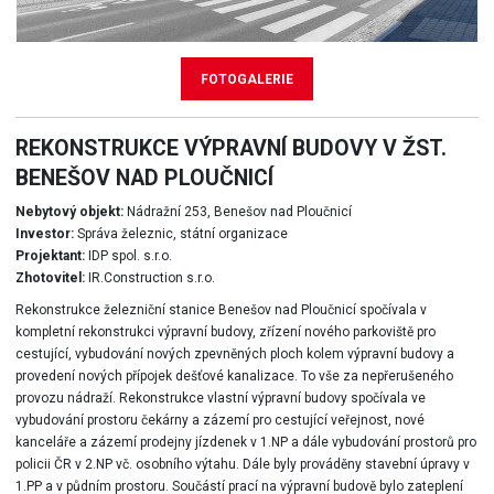
FOTOGALERIE
REKONSTRUKCE VÝPRAVNÍ BUDOVY V ŽST.
BENEŠOV NAD PLOUČNICÍ
Nebytový objekt:
Nádražní 253, Benešov nad Ploučnicí
Investor:
Správa železnic, státní organizace
Projektant:
IDP spol. s.r.o.
Zhotovitel:
IR.Construction s.r.o.
Rekonstrukce železniční stanice Benešov nad Ploučnicí spočívala v
kompletní rekonstrukci výpravní budovy, zřízení nového parkoviště pro
cestující, vybudování nových zpevněných ploch kolem výpravní budovy a
provedení nových přípojek dešťové kanalizace. To vše za nepřerušeného
provozu nádraží. Rekonstrukce vlastní výpravní budovy spočívala ve
vybudování prostoru čekárny a zázemí pro cestující veřejnost, nové
kanceláře a zázemí prodejny jízdenek v 1.NP a dále vybudování prostorů pro
policii ČR v 2.NP vč. osobního výtahu. Dále byly prováděny stavební úpravy v
1.PP a v půdním prostoru. Součástí prací na výpravní budově bylo zateplení