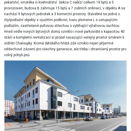
pekařství, vinotéka či květinářství. Sekce C nabízí celkem 18 bytů a 5
provozoven, budova B zahrnuje 15 bytů a 7 zubních ordinací, v objektu A se
nachází 9 bytových jednotek a 3 komerční prostory. Stavebně se jedná o
čtyřpodlažní objekty s využitím podkroví, tvaru písmene L s ustupujícím
podlažím, zastřešené pultovou střechou s vybíhající výtahovou šachtou.
Hned vedle nových bytových domů vzniklo i nové parkoviště s kapacitou 40
stání a kompletní revitalizací si prošel navazující veřejný prostor směrem k
sídlišti Chaloupky. Kromě dětského hřiště zde vzniklo nejen příjemné
oddechové zázemí pro všechny generace, ale třeba i ohraničený prostor pro
volný pohyb psů.