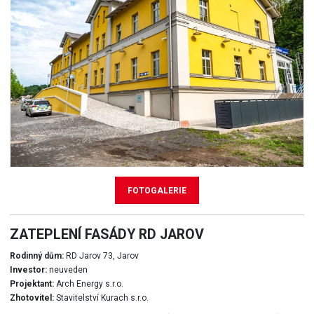
FOTOGALERIE
ZATEPLENÍ FASÁDY RD JAROV
Rodinný dům:
RD Jarov 73, Jarov
Investor:
neuveden
Projektant:
Arch Energy s.r.o.
Zhotovitel:
Stavitelství Kurach s.r.o.