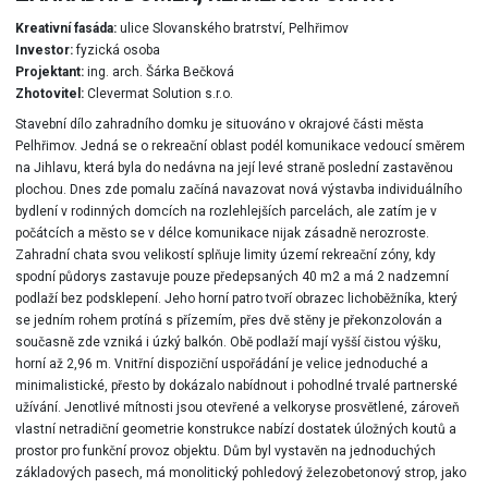
Kreativní fasáda:
ulice Slovanského bratrství, Pelhřimov
Investor:
fyzická osoba
Projektant:
ing. arch. Šárka Bečková
Zhotovitel:
Clevermat Solution s.r.o.
Stavební dílo zahradního domku je situováno v okrajové části města
Pelhřimov. Jedná se o rekreační oblast podél komunikace vedoucí směrem
na Jihlavu, která byla do nedávna na její levé straně poslední zastavěnou
plochou. Dnes zde pomalu začíná navazovat nová výstavba individuálního
bydlení v rodinných domcích na rozlehlejších parcelách, ale zatím je v
počátcích a město se v délce komunikace nijak zásadně nerozroste.
Zahradní chata svou velikostí splňuje limity území rekreační zóny, kdy
spodní půdorys zastavuje pouze předepsaných 40 m2 a má 2 nadzemní
podlaží bez podsklepení. Jeho horní patro tvoří obrazec lichoběžníka, který
se jedním rohem protíná s přízemím, přes dvě stěny je překonzolován a
současně zde vzniká i úzký balkón. Obě podlaží mají vyšší čistou výšku,
horní až 2,96 m. Vnitřní dispoziční uspořádání je velice jednoduché a
minimalistické, přesto by dokázalo nabídnout i pohodlné trvalé partnerské
užívání. Jenotlivé mítnosti jsou otevřené a velkoryse prosvětlené, zároveň
vlastní netradiční geometrie konstrukce nabízí dostatek úložných koutů a
prostor pro funkční provoz objektu. Dům byl vystavěn na jednoduchých
základových pasech, má monolitický pohledový železobetonový strop, jako