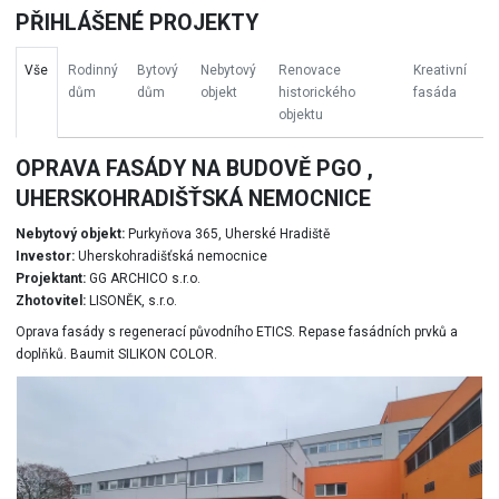
PŘIHLÁŠENÉ PROJEKTY
Vše
Rodinný
Bytový
Nebytový
Renovace
Kreativní
dům
dům
objekt
historického
fasáda
objektu
OPRAVA FASÁDY NA BUDOVĚ PGO ,
UHERSKOHRADIŠŤSKÁ NEMOCNICE
Nebytový objekt:
Purkyňova 365, Uherské Hradiště
Investor:
Uherskohradišťská nemocnice
Projektant:
GG ARCHICO s.r.o.
Zhotovitel:
LISONĚK, s.r.o.
Oprava fasády s regenerací původního ETICS. Repase fasádních prvků a
doplňků. Baumit SILIKON COLOR.