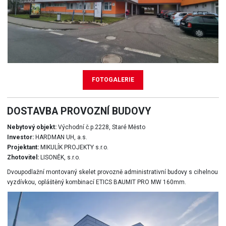
FOTOGALERIE
DOSTAVBA PROVOZNÍ BUDOVY
Nebytový objekt:
Východní č.p.2228, Staré Město
Investor:
HARDMAN UH, a.s.
Projektant:
MIKULÍK PROJEKTY s.r.o.
Zhotovitel:
LISONĚK, s.r.o.
Dvoupodlažní montovaný skelet provozně administrativní budovy s cihelnou
vyzdívkou, opláštěný kombinací ETICS BAUMIT PRO MW 160mm.