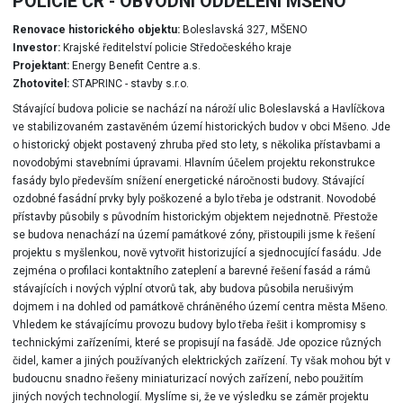
POLICIE ČR - OBVODNÍ ODDĚLENÍ MŠENO
Renovace historického objektu:
Boleslavská 327, MŠENO
Investor:
Krajské ředitelství policie Středočeského kraje
Projektant:
Energy Benefit Centre a.s.
Zhotovitel:
STAPRINC - stavby s.r.o.
Stávající budova policie se nachází na nároží ulic Boleslavská a Havlíčkova
ve stabilizovaném zastavěném území historických budov v obci Mšeno. Jde
o historický objekt postavený zhruba před sto lety, s několika přístavbami a
novodobými stavebními úpravami. Hlavním účelem projektu rekonstrukce
fasády bylo především snížení energetické náročnosti budovy. Stávající
ozdobné fasádní prvky byly poškozené a bylo třeba je odstranit. Novodobé
přístavby působily s původním historickým objektem nejednotně. Přestože
se budova nenachází na území památkové zóny, přistoupili jsme k řešení
projektu s myšlenkou, nově vytvořit historizující a sjednocující fasádu. Jde
zejména o profilaci kontaktního zateplení a barevné řešení fasád a rámů
stávajících i nových výplní otvorů tak, aby budova působila nerušivým
dojmem i na dohled od památkově chráněného území centra města Mšeno.
Vhledem ke stávajícímu provozu budovy bylo třeba řešit i kompromisy s
technickými zařízeními, které se propisují na fasádě. Jde opozice různých
čidel, kamer a jiných používaných elektrických zařízení. Ty však mohou být v
budoucnu snadno řešeny miniaturizací nových zařízení, nebo použitím
jiných nových technologií. Myslíme si, že ve výsledku se záměr projektu