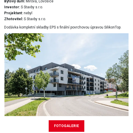
Bytový dům:
Mírová, Lovosice
Investor:
S Stavby s.r.o.
Projektant:
nebyl
Zhotovitel:
S Stavby s.r.o.
Dodávka kompletní skladby EPS s finální povrchovou úpravou SilikonTop.
FOTOGALERIE