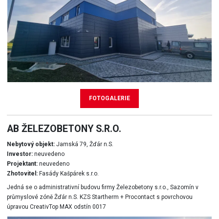
FOTOGALERIE
AB ŽELEZOBETONY S.R.O.
Nebytový objekt:
Jamská 79, Žďár n.S.
Investor:
neuvedeno
Projektant:
neuvedeno
Zhotovitel:
Fasády Kašpárek s.r.o.
Jedná se o administrativní budovu firmy Železobetony s.r.o., Sazomín v
průmyslové zóně Žďár n.S. KZS Startherm + Procontact s povrchovou
úpravou CreativTop MAX odstín 0017