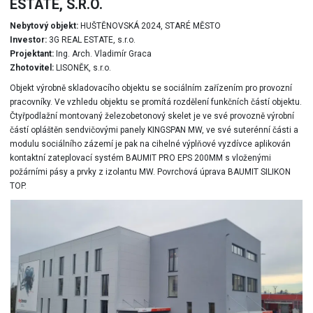
ESTATE, S.R.O.
Nebytový objekt:
HUŠTĚNOVSKÁ 2024, STARÉ MĚSTO
Investor:
3G REAL ESTATE, s.r.o.
Projektant:
Ing. Arch. Vladimír Graca
Zhotovitel:
LISONĚK, s.r.o.
Objekt výrobně skladovacího objektu se sociálním zařízením pro provozní
pracovníky. Ve vzhledu objektu se promítá rozdělení funkčních částí objektu.
Čtyřpodlažní montovaný železobetonový skelet je ve své provozně výrobní
částí opláštěn sendvičovými panely KINGSPAN MW, ve své suterénní části a
modulu sociálního zázemí je pak na cihelné výplňové vyzdívce aplikován
kontaktní zateplovací systém BAUMIT PRO EPS 200MM s vloženými
požárními pásy a prvky z izolantu MW. Povrchová úprava BAUMIT SILIKON
TOP.