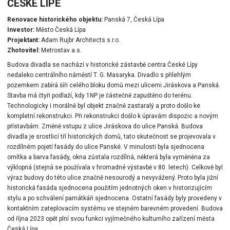
ČESKÉ LÍPĚ
Renovace historického objektu:
Panská 7, Česká Lípa
Investor:
Město Česká Lípa
Projektant:
Adam Rujbr Architects s.r.o.
Zhotovitel:
Metrostav a.s.
Budova divadla se nachází v historické zástavbě centra České Lípy
nedaleko centrálního náměstí T. G. Masaryka. Divadlo s přilehlým
pozemkem zabírá šíři celého bloku domů mezi ulicemi Jiráskova a Panská.
Stavba má čtyři podlaží, kdy 1NP je částečně zapuštěno do terénu.
Technologicky i morálně byl objekt značně zastaralý a proto došlo ke
kompletní rekonstrukci. Při rekonstrukci došlo k úpravám dispozic a novým
přístavbám. Změně vstupu z ulice Jiráskova do ulice Panská. Budova
divadla je srostlicí tří historických domů, tato skutečnost se projevovala v
rozdílném pojetí fasády do ulice Panské. V minulosti byla sjednocena
omítka a barva fasády, okna zůstala rozdílná, některá byla vyměněna za
výklopná (stejná se používala v hromadné výstavbě v 80. letech). Celkově byl
výraz budovy do této ulice značně nesourodý a nevyvážený. Proto byla jižní
historická fasáda sjednocena použitím jednotných oken v historizujícím
stylu a po schválení památkáři sjednocena. Ostatní fasády byly provedeny v
kontaktním zateplovacím systému ve stejném barevném provedení. Budova
od října 2023 opět plní svou funkci vyjímečného kulturního zařízení města
Česká Lípa.