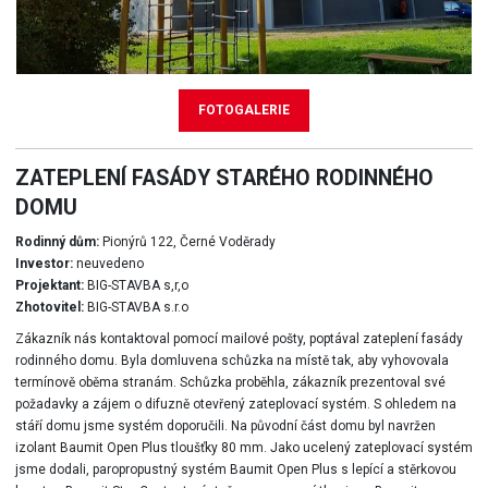
FOTOGALERIE
ZATEPLENÍ FASÁDY STARÉHO RODINNÉHO
DOMU
Rodinný dům:
Pionýrů 122, Černé Voděrady
Investor:
neuvedeno
Projektant:
BIG-STAVBA s,r,o
Zhotovitel:
BIG-STAVBA s.r.o
Zákazník nás kontaktoval pomocí mailové pošty, poptával zateplení fasády
rodinného domu. Byla domluvena schůzka na místě tak, aby vyhovovala
termínově oběma stranám. Schůzka proběhla, zákazník prezentoval své
požadavky a zájem o difuzně otevřený zateplovací systém. S ohledem na
stáří domu jsme systém doporučili. Na původní část domu byl navržen
izolant Baumit Open Plus tloušťky 80 mm. Jako ucelený zateplovací systém
jsme dodali, paropropustný systém Baumit Open Plus s lepící a stěrkovou