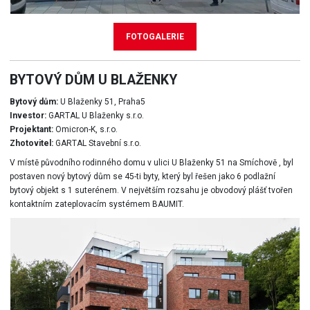
FOTOGALERIE
BYTOVÝ DŮM U BLAŽENKY
Bytový dům:
U Blaženky 51, Praha5
Investor:
GARTAL U Blaženky s.r.o.
Projektant:
Omicron-K, s.r.o.
Zhotovitel:
GARTAL Stavební s.r.o.
V místě původního rodinného domu v ulici U Blaženky 51 na Smíchově , byl
postaven nový bytový dům se 45-ti byty, který byl řešen jako 6 podlažní
bytový objekt s 1 suterénem. V největším rozsahu je obvodový plášť tvořen
kontaktním zateplovacím systémem BAUMIT.