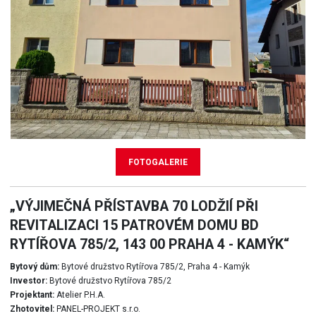
FOTOGALERIE
„VÝJIMEČNÁ PŘÍSTAVBA 70 LODŽIÍ PŘI
REVITALIZACI 15 PATROVÉM DOMU BD
RYTÍŘOVA 785/2, 143 00 PRAHA 4 - KAMÝK“
Bytový dům:
Bytové družstvo Rytířova 785/2, Praha 4 - Kamýk
Investor:
Bytové družstvo Rytířova 785/2
Projektant:
Atelier P.H.A.
Zhotovitel:
PANEL-PROJEKT s.r.o.