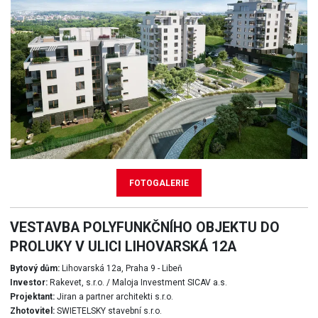
FOTOGALERIE
VESTAVBA POLYFUNKČNÍHO OBJEKTU DO
PROLUKY V ULICI LIHOVARSKÁ 12A
Bytový dům:
Lihovarská 12a, Praha 9 - Libeň
Investor:
Rakevet, s.r.o. / Maloja Investment SICAV a.s.
Projektant:
Jiran a partner architekti s.r.o.
Zhotovitel:
SWIETELSKY stavební s.r.o.