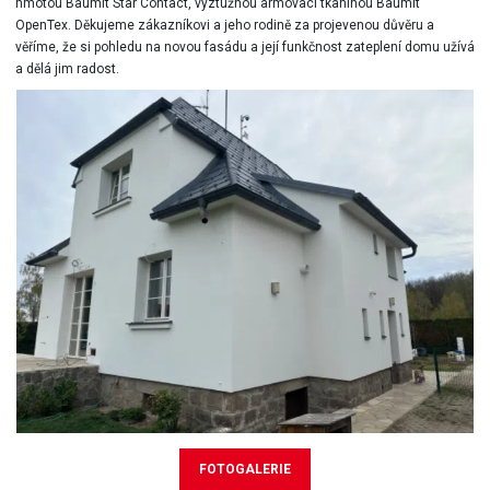
hmotou Baumit Star Contact, výztužnou armovací tkaninou Baumit
OpenTex. Děkujeme zákazníkovi a jeho rodině za projevenou důvěru a
věříme, že si pohledu na novou fasádu a její funkčnost zateplení domu užívá
a dělá jim radost.
FOTOGALERIE