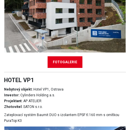
FOTOGALERIE
HOTEL VP1
Nebytový objekt:
Hotel VP1, Ostrava
Investor:
Cylinders Holding a.s.
Projektant:
AP ATELIER
Zhotovitel:
SATON s.r.o.
Zateplovací systém Baumit DUO s izolantem EPSF tl.160 mm s omítkou
PuraTop K3