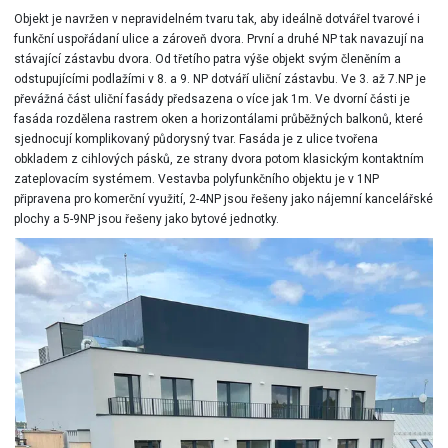
Objekt je navržen v nepravidelném tvaru tak, aby ideálně dotvářel tvarové i
funkční uspořádaní ulice a zároveň dvora. První a druhé NP tak navazují na
stávající zástavbu dvora. Od třetího patra výše objekt svým členěním a
odstupujícími podlažími v 8. a 9. NP dotváří uliční zástavbu. Ve 3. až 7.NP je
převážná část uliční fasády předsazena o více jak 1m. Ve dvorní části je
fasáda rozdělena rastrem oken a horizontálami průběžných balkonů, které
sjednocují komplikovaný půdorysný tvar. Fasáda je z ulice tvořena
obkladem z cihlových pásků, ze strany dvora potom klasickým kontaktním
zateplovacím systémem. Vestavba polyfunkčního objektu je v 1NP
připravena pro komerční využití, 2-4NP jsou řešeny jako nájemní kancelářské
plochy a 5-9NP jsou řešeny jako bytové jednotky.