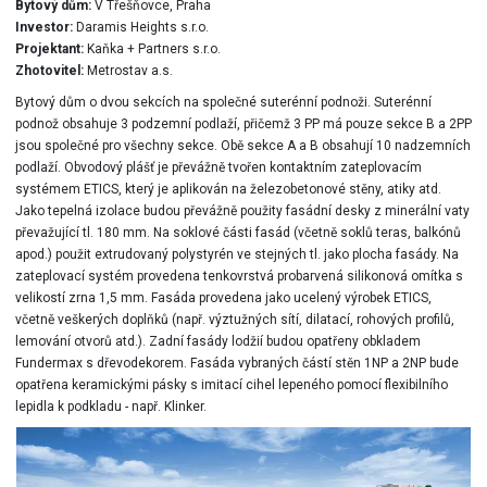
Bytový dům:
V Třešňovce, Praha
Investor:
Daramis Heights s.r.o.
Projektant:
Kaňka + Partners s.r.o.
Zhotovitel:
Metrostav a.s.
Bytový dům o dvou sekcích na společné suterénní podnoži. Suterénní
podnož obsahuje 3 podzemní podlaží, přičemž 3 PP má pouze sekce B a 2PP
jsou společné pro všechny sekce. Obě sekce A a B obsahují 10 nadzemních
podlaží. Obvodový plášť je převážně tvořen kontaktním zateplovacím
systémem ETICS, který je aplikován na železobetonové stěny, atiky atd.
Jako tepelná izolace budou převážně použity fasádní desky z minerální vaty
převažující tl. 180 mm. Na soklové části fasád (včetně soklů teras, balkónů
apod.) použit extrudovaný polystyrén ve stejných tl. jako plocha fasády. Na
zateplovací systém provedena tenkovrstvá probarvená silikonová omítka s
velikostí zrna 1,5 mm. Fasáda provedena jako ucelený výrobek ETICS,
včetně veškerých doplňků (např. výztužných sítí, dilatací, rohových profilů,
lemování otvorů atd.). Zadní fasády lodžií budou opatřeny obkladem
Fundermax s dřevodekorem. Fasáda vybraných částí stěn 1NP a 2NP bude
opatřena keramickými pásky s imitací cihel lepeného pomocí flexibilního
lepidla k podkladu - např. Klinker.