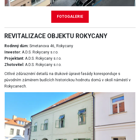
FOTOGALERIE
REVITALIZACE OBJEKTU ROKYCANY
Rodinný dům:
Smetanova 46, Rokycany
Investor:
A.D.S. Rokycany s.r.o.
Projektant:
A.D.S. Rokycany s.r.o.
Zhotovitel:
A.D.S. Rokycany s.r.o.
Citlivé zdůraznění detailů na štukové úpravě fasády koresponduje s
původním záměrem budících historickou hodnotu domů v okolí náměstí v
Rokycanech.