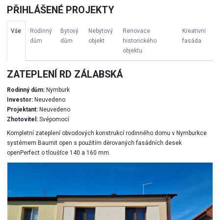
PŘIHLÁŠENÉ PROJEKTY
Vše
Rodinný
Bytový
Nebytový
Renovace
Kreativní
dům
dům
objekt
historického
fasáda
objektu
ZATEPLENÍ RD ZÁLABSKÁ
Rodinný dům:
Nymburk
Investor:
Neuvedeno
Projektant:
Neuvedeno
Zhotovitel:
Svépomocí
Kompletní zateplení obvodových konstrukcí rodinného domu v Nymburkce
systémem Baumit open s použitím děrovaných fasádních desek
openPerfect o tloušťce 140 a 160 mm.