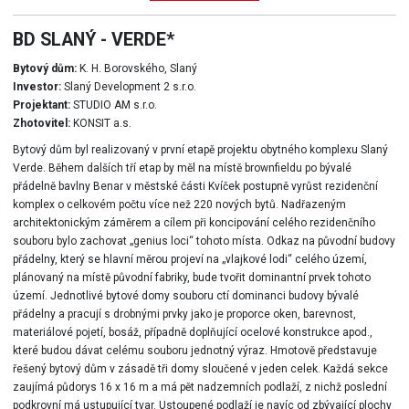
BD SLANÝ - VERDE*
Bytový dům:
K. H. Borovského, Slaný
Investor:
Slaný Development 2 s.r.o.
Projektant:
STUDIO AM s.r.o.
Zhotovitel:
KONSIT a.s.
Bytový dům byl realizovaný v první etapě projektu obytného komplexu Slaný
Verde. Během dalších tří etap by měl na místě brownfieldu po bývalé
přádelně bavlny Benar v městské části Kvíček postupně vyrůst rezidenční
komplex o celkovém počtu více než 220 nových bytů. Nadřazeným
architektonickým záměrem a cílem při koncipování celého rezidenčního
souboru bylo zachovat „genius loci“ tohoto místa. Odkaz na původní budovy
přádelny, který se hlavní měrou projeví na „vlajkové lodi“ celého území,
plánovaný na místě původní fabriky, bude tvořit dominantní prvek tohoto
území. Jednotlivé bytové domy souboru ctí dominanci budovy bývalé
přádelny a pracují s drobnými prvky jako je proporce oken, barevnost,
materiálové pojetí, bosáž, případně doplňující ocelové konstrukce apod.,
které budou dávat celému souboru jednotný výraz. Hmotově představuje
řešený bytový dům v zásadě tři domy sloučené v jeden celek. Každá sekce
zaujímá půdorys 16 x 16 m a má pět nadzemních podlaží, z nichž poslední
podkrovní má ustupující tvar. Ustoupené podlaží je navíc od zbývající plochy