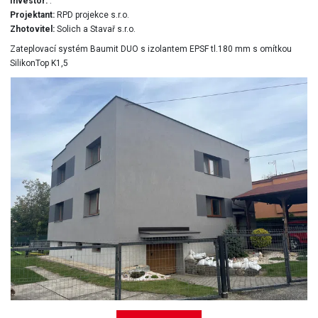
Investor:
.
Projektant:
RPD projekce s.r.o.
Zhotovitel:
Solich a Stavař s.r.o.
Zateplovací systém Baumit DUO s izolantem EPSF tl.180 mm s omítkou
SilikonTop K1,5