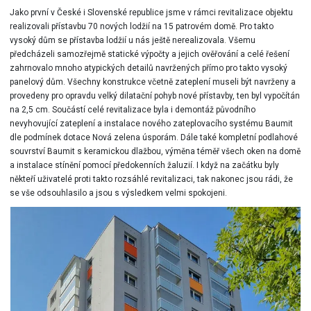
Jako první v České i Slovenské republice jsme v rámci revitalizace objektu
realizovali přístavbu 70 nových lodžií na 15 patrovém domě. Pro takto
vysoký dům se přístavba lodžií u nás ještě nerealizovala. Všemu
předcházeli samozřejmě statické výpočty a jejich ověřování a celé řešení
zahrnovalo mnoho atypických detailů navržených přímo pro takto vysoký
panelový dům. Všechny konstrukce včetně zateplení museli být navrženy a
provedeny pro opravdu velký dilatační pohyb nové přístavby, ten byl vypočítán
na 2,5 cm. Součástí celé revitalizace byla i demontáž původního
nevyhovující zateplení a instalace nového zateplovacího systému Baumit
dle podmínek dotace Nová zelena úsporám. Dále také kompletní podlahové
souvrství Baumit s keramickou dlažbou, výměna téměř všech oken na domě
a instalace stínění pomocí předokenních žaluzií. I když na začátku byly
někteří uživatelé proti takto rozsáhlé revitalizaci, tak nakonec jsou rádi, že
se vše odsouhlasilo a jsou s výsledkem velmi spokojeni.