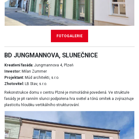
FOTOGALERIE
BD JUNGMANNOVA, SLUNEČNICE
Kreativní fasáda:
Jungmannova 4, Plzeň
Investor:
Milan Zummer
Projektant:
Múd architekti, s.r.o.
Zhotovitel:
LB Stav, s.r.o.
Rekonstrukce domu v centru Plzně je mimořádně povedená. Ve struktuře
fasády je při ranním slunci podpořena hra světel a tónů omítek a zvýrazňuje
plasticitu hloubku vertikálního strukturování.