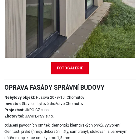
FOTOGALERIE
OPRAVA FASÁDY SPRÁVNÍ BUDOVY
Nebytový objekt:
Husova 2079/10, Chomutov
Investor:
Stavební bytové družstvo Chomutov
Projektant:
JKPO CZ s.r.o.
Zhotovitel:
JAMPL-PSV s.r.o.
otlučení původních omítek, demontáž klempířských prvků, vytvoření
členitosti prvků (římsy, dekorační lišty, šambrány), štukování s barevným
nátěrem, aplikace omítky zrno 1,5 mm