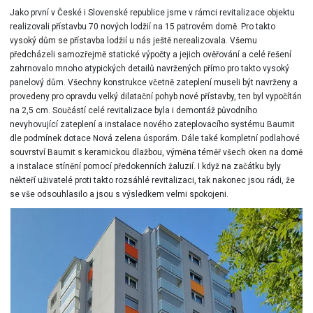
Jako první v České i Slovenské republice jsme v rámci revitalizace objektu
realizovali přístavbu 70 nových lodžií na 15 patrovém domě. Pro takto
vysoký dům se přístavba lodžií u nás ještě nerealizovala. Všemu
předcházeli samozřejmě statické výpočty a jejich ověřování a celé řešení
zahrnovalo mnoho atypických detailů navržených přímo pro takto vysoký
panelový dům. Všechny konstrukce včetně zateplení museli být navrženy a
provedeny pro opravdu velký dilatační pohyb nové přístavby, ten byl vypočítán
na 2,5 cm. Součástí celé revitalizace byla i demontáž původního
nevyhovující zateplení a instalace nového zateplovacího systému Baumit
dle podmínek dotace Nová zelena úsporám. Dále také kompletní podlahové
souvrství Baumit s keramickou dlažbou, výměna téměř všech oken na domě
a instalace stínění pomocí předokenních žaluzií. I když na začátku byly
někteří uživatelé proti takto rozsáhlé revitalizaci, tak nakonec jsou rádi, že
se vše odsouhlasilo a jsou s výsledkem velmi spokojeni.