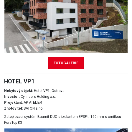
FOTOGALERIE
HOTEL VP1
Nebytový objekt:
Hotel VP1, Ostrava
Investor:
Cylinders Holding a.s.
Projektant:
AP ATELIER
Zhotovitel:
SATON s.r.o.
Zateplovací systém Baumit DUO s izolantem EPSF tl.160 mm s omítkou
PuraTop K3