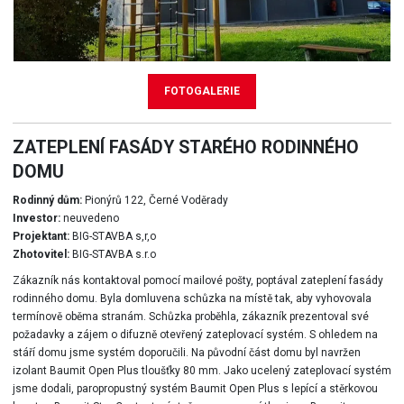
FOTOGALERIE
ZATEPLENÍ FASÁDY STARÉHO RODINNÉHO
DOMU
Rodinný dům:
Pionýrů 122, Černé Voděrady
Investor:
neuvedeno
Projektant:
BIG-STAVBA s,r,o
Zhotovitel:
BIG-STAVBA s.r.o
Zákazník nás kontaktoval pomocí mailové pošty, poptával zateplení fasády
rodinného domu. Byla domluvena schůzka na místě tak, aby vyhovovala
termínově oběma stranám. Schůzka proběhla, zákazník prezentoval své
požadavky a zájem o difuzně otevřený zateplovací systém. S ohledem na
stáří domu jsme systém doporučili. Na původní část domu byl navržen
izolant Baumit Open Plus tloušťky 80 mm. Jako ucelený zateplovací systém
jsme dodali, paropropustný systém Baumit Open Plus s lepící a stěrkovou