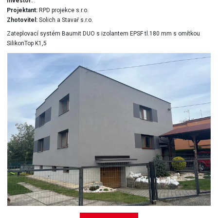
Investor:
.
Projektant:
RPD projekce s.r.o.
Zhotovitel:
Solich a Stavař s.r.o.
Zateplovací systém Baumit DUO s izolantem EPSF tl.180 mm s omítkou
SilikonTop K1,5