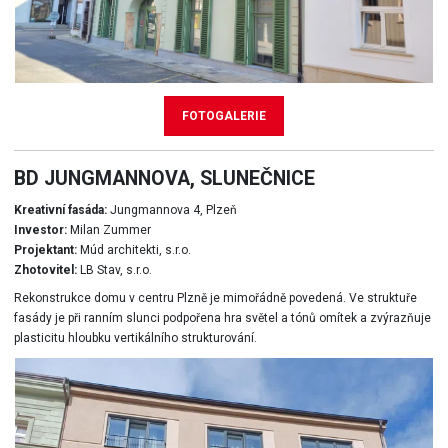
FOTOGALERIE
BD JUNGMANNOVA, SLUNEČNICE
Kreativní fasáda:
Jungmannova 4, Plzeň
Investor:
Milan Zummer
Projektant:
Múd architekti, s.r.o.
Zhotovitel:
LB Stav, s.r.o.
Rekonstrukce domu v centru Plzně je mimořádně povedená. Ve struktuře
fasády je při ranním slunci podpořena hra světel a tónů omítek a zvýrazňuje
plasticitu hloubku vertikálního strukturování.