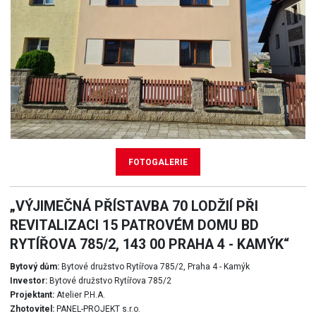
FOTOGALERIE
„VÝJIMEČNÁ PŘÍSTAVBA 70 LODŽIÍ PŘI
REVITALIZACI 15 PATROVÉM DOMU BD
RYTÍŘOVA 785/2, 143 00 PRAHA 4 - KAMÝK“
Bytový dům:
Bytové družstvo Rytířova 785/2, Praha 4 - Kamýk
Investor:
Bytové družstvo Rytířova 785/2
Projektant:
Atelier P.H.A.
Zhotovitel:
PANEL-PROJEKT s.r.o.