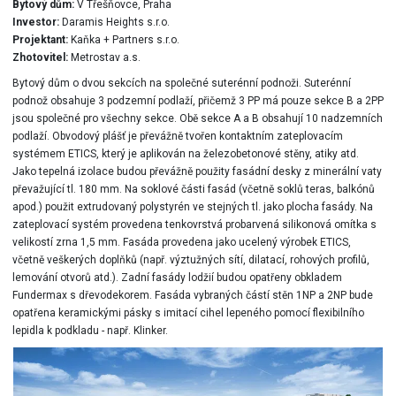
Bytový dům:
V Třešňovce, Praha
Investor:
Daramis Heights s.r.o.
Projektant:
Kaňka + Partners s.r.o.
Zhotovitel:
Metrostav a.s.
Bytový dům o dvou sekcích na společné suterénní podnoži. Suterénní
podnož obsahuje 3 podzemní podlaží, přičemž 3 PP má pouze sekce B a 2PP
jsou společné pro všechny sekce. Obě sekce A a B obsahují 10 nadzemních
podlaží. Obvodový plášť je převážně tvořen kontaktním zateplovacím
systémem ETICS, který je aplikován na železobetonové stěny, atiky atd.
Jako tepelná izolace budou převážně použity fasádní desky z minerální vaty
převažující tl. 180 mm. Na soklové části fasád (včetně soklů teras, balkónů
apod.) použit extrudovaný polystyrén ve stejných tl. jako plocha fasády. Na
zateplovací systém provedena tenkovrstvá probarvená silikonová omítka s
velikostí zrna 1,5 mm. Fasáda provedena jako ucelený výrobek ETICS,
včetně veškerých doplňků (např. výztužných sítí, dilatací, rohových profilů,
lemování otvorů atd.). Zadní fasády lodžií budou opatřeny obkladem
Fundermax s dřevodekorem. Fasáda vybraných částí stěn 1NP a 2NP bude
opatřena keramickými pásky s imitací cihel lepeného pomocí flexibilního
lepidla k podkladu - např. Klinker.