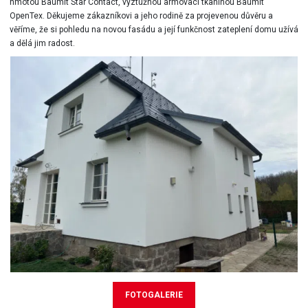
hmotou Baumit Star Contact, výztužnou armovací tkaninou Baumit
OpenTex. Děkujeme zákazníkovi a jeho rodině za projevenou důvěru a
věříme, že si pohledu na novou fasádu a její funkčnost zateplení domu užívá
a dělá jim radost.
FOTOGALERIE