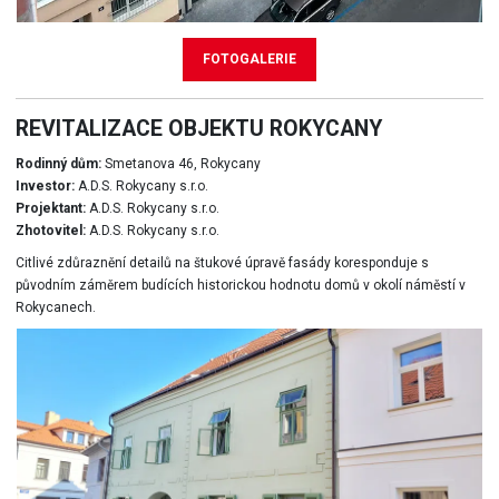
FOTOGALERIE
REVITALIZACE OBJEKTU ROKYCANY
Rodinný dům:
Smetanova 46, Rokycany
Investor:
A.D.S. Rokycany s.r.o.
Projektant:
A.D.S. Rokycany s.r.o.
Zhotovitel:
A.D.S. Rokycany s.r.o.
Citlivé zdůraznění detailů na štukové úpravě fasády koresponduje s
původním záměrem budících historickou hodnotu domů v okolí náměstí v
Rokycanech.