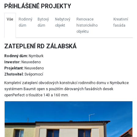
PŘIHLÁŠENÉ PROJEKTY
Vše
Rodinný
Bytový
Nebytový
Renovace
Kreativní
dům
dům
objekt
historického
fasáda
objektu
ZATEPLENÍ RD ZÁLABSKÁ
Rodinný dům:
Nymburk
Investor:
Neuvedeno
Projektant:
Neuvedeno
Zhotovitel:
Svépomocí
Kompletní zateplení obvodových konstrukcí rodinného domu v Nymburkce
systémem Baumit open s použitím děrovaných fasádních desek
openPerfect o tloušťce 140 a 160 mm.