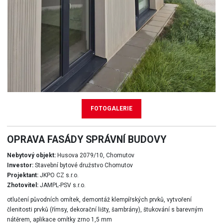
FOTOGALERIE
OPRAVA FASÁDY SPRÁVNÍ BUDOVY
Nebytový objekt:
Husova 2079/10, Chomutov
Investor:
Stavební bytové družstvo Chomutov
Projektant:
JKPO CZ s.r.o.
Zhotovitel:
JAMPL-PSV s.r.o.
otlučení původních omítek, demontáž klempířských prvků, vytvoření
členitosti prvků (římsy, dekorační lišty, šambrány), štukování s barevným
nátěrem, aplikace omítky zrno 1,5 mm