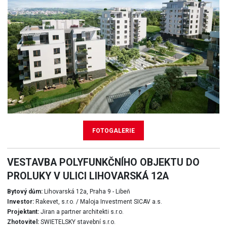
FOTOGALERIE
VESTAVBA POLYFUNKČNÍHO OBJEKTU DO
PROLUKY V ULICI LIHOVARSKÁ 12A
Bytový dům:
Lihovarská 12a, Praha 9 - Libeň
Investor:
Rakevet, s.r.o. / Maloja Investment SICAV a.s.
Projektant:
Jiran a partner architekti s.r.o.
Zhotovitel:
SWIETELSKY stavební s.r.o.