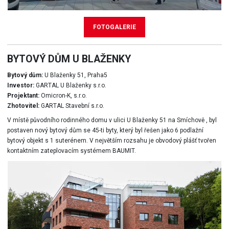
FOTOGALERIE
BYTOVÝ DŮM U BLAŽENKY
Bytový dům:
U Blaženky 51, Praha5
Investor:
GARTAL U Blaženky s.r.o.
Projektant:
Omicron-K, s.r.o.
Zhotovitel:
GARTAL Stavební s.r.o.
V místě původního rodinného domu v ulici U Blaženky 51 na Smíchově , byl
postaven nový bytový dům se 45-ti byty, který byl řešen jako 6 podlažní
bytový objekt s 1 suterénem. V největším rozsahu je obvodový plášť tvořen
kontaktním zateplovacím systémem BAUMIT.