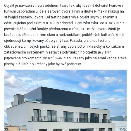
Objekt je navržen v nepravidelném tvaru tak, aby ideálně dotvářel tvarové i
funkční uspořádaní ulice a zároveň dvora. První a druhé NP tak navazují na
stávající zástavbu dvora. Od třetího patra výše objekt svým členěním a
odstupujícími podlažími v 8. a 9. NP dotváří uliční zástavbu. Ve 3. až 7.NP je
převážná část uliční fasády předsazena o více jak 1m. Ve dvorní části je
fasáda rozdělena rastrem oken a horizontálami průběžných balkonů, které
sjednocují komplikovaný půdorysný tvar. Fasáda je z ulice tvořena
obkladem z cihlových pásků, ze strany dvora potom klasickým kontaktním
zateplovacím systémem. Vestavba polyfunkčního objektu je v 1NP
připravena pro komerční využití, 2-4NP jsou řešeny jako nájemní kancelářské
plochy a 5-9NP jsou řešeny jako bytové jednotky.