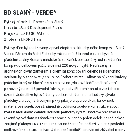
BD SLANÝ - VERDE*
Bytový dům:
K. H. Borovského, Slaný
Investor:
Slaný Development 2 s.r.o.
Projektant:
STUDIO AM s.r.o.
Zhotovitel:
KONSIT a.s.
Bytový dům byl realizovaný v první etapě projektu obytného komplexu Slaný
Verde. Během dalších tří etap by měl na místě brownfieldu po bývalé
přádelně bavlny Benar v městské části Kvíček postupně vyrůst rezidenční
komplex o celkovém počtu více než 220 nových bytů. Nadřazeným
architektonickým záměrem a cílem při koncipování celého rezidenčního
souboru bylo zachovat „genius loci“ tohoto místa. Odkaz na původní budovy
přádelny, který se hlavní měrou projeví na „vlajkové lodi“ celého území,
plánovaný na místě původní fabriky, bude tvořit dominantní prvek tohoto
území. Jednotlivé bytové domy souboru ctí dominanci budovy bývalé
přádelny a pracují s drobnými prvky jako je proporce oken, barevnost,
materiálové pojetí, bosáž, případně doplňující ocelové konstrukce apod.,
které budou dávat celému souboru jednotný výraz. Hmotově představuje
řešený bytový dům v zásadě tři domy sloučené v jeden celek. Každá sekce
zaujímá půdorys 16 x 16 m a má pět nadzemních podlaží, z nichž poslední
podkrovní má ustupující tvar. Ustoupené podlaží je navíc od zbývající plochy