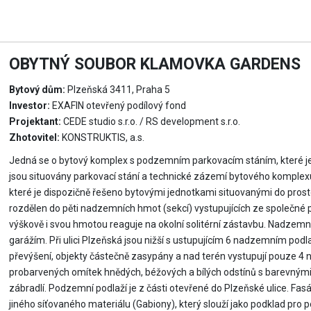
OBYTNÝ SOUBOR KLAMOVKA GARDENS
Bytový dům:
Plzeňská 3411, Praha 5
Investor:
EXAFIN otevřený podílový fond
Projektant:
CEDE studio s.r.o. / RS development s.r.o.
Zhotovitel:
KONSTRUKTIS, a.s.
Jedná se o bytový komplex s podzemním parkovacím stáním, které je 
jsou situovány parkovací stání a technické zázemí bytového komplexu
které je dispozičně řešeno bytovými jednotkami situovanými do prosto
rozdělen do pěti nadzemních hmot (sekcí) vystupujících ze společné 
výškově i svou hmotou reaguje na okolní solitérní zástavbu. Nadzemn
garážím. Při ulici Plzeňská jsou nižší s ustupujícím 6 nadzemním po
převýšení, objekty částečně zasypány a nad terén vystupují pouze 4 n
probarvených omítek hnědých, béžových a bílých odstínů s barevnými 
zábradlí. Podzemní podlaží je z části otevřené do Plzeňské ulice. Fas
jiného síťovaného materiálu (Gabiony), který slouží jako podklad pr