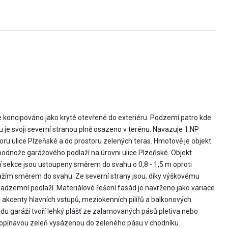
koncipováno jako kryté otevřené do exteriéru. Podzemí patro kde
 je svoji severní stranou plně osazeno v terénu. Navazuje 1.NP
ru ulice Plzeňské a do prostoru zelených teras. Hmotově je objekt
podnože garážového podlaží na úrovni ulice Plzeňské. Objekt
í sekce jsou ustoupeny směrem do svahu o 0,8 - 1,5 m oproti
dlažím směrem do svahu. Ze severní strany jsou, díky výškovému
adzemní podlaží. Materiálové řešení fasád je navrženo jako variace
akcenty hlavních vstupů, meziokenních pilířů a balkonových
ádu garáží tvoří lehký plášť ze zalamovaných pásů pletiva nebo
o popínavou zeleň vysázenou do zeleného pásu v chodníku.