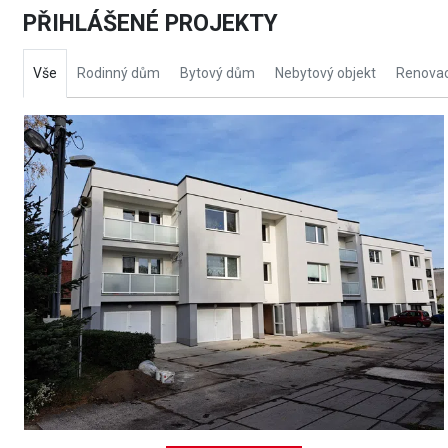
PŘIHLÁŠENÉ PROJEKTY
Vše
Rodinný dům
Bytový dům
Nebytový objekt
Renovac