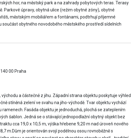
ských hor, na městský park a na zahrady pobytových teras. Terasy
tě. Parkové úpravy, obytná ulice (režim obytné zóny), obytné
 hřišti, městským mobiliářem a fontánami, podtrhují příjemné
ou součást obytného novodobého městského prostředí sídelních
, 140 00 Praha
východu a částečně z jihu. Západní strana objektu poskytuje výhled
ečně stíněná zelení ve svahu na jiho-východě. Tvar objektu vychází
bou ramenech. Fasáda objektu je jednoduchá, plochá se zateplením
ých šablon. Jedná se o stávající jednopodlažní obytný objekt bez
raktu cca 19,0 x 10,5 m, výška hřebene 9,20 m nad úroveň nového
 8,7 m.Dům je orientován svojí podélnou osou rovnoběžně s