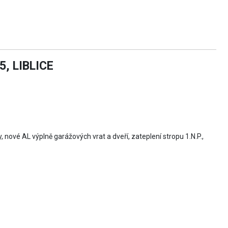
, LIBLICE
y, nové AL výplně garážových vrat a dveří, zateplení stropu 1.N.P.,