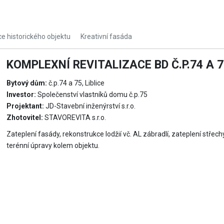
e historického objektu
Kreativní fasáda
KOMPLEXNÍ REVITALIZACE BD Č.P.74 A 75
Bytový dům:
č.p.74 a 75, Liblice
Investor:
Společenství vlastníků domu č.p.75
Projektant:
JD-Stavební inženýrství s.r.o.
Zhotovitel:
STAVOREVITA s.r.o.
Zateplení fasády, rekonstrukce lodžií vč. AL zábradlí, zateplení střech
terénní úpravy kolem objektu.