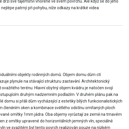
e drží své tajemství vnořené ve svém povrchu. Ale když se do jeho
 nejlépe patrný při pohybu, níže odkazy na krátké videa:
viduálními objekty rodinných domů. Objem domu dům ctí
uje plynule na stávající strukturu zastavění. Architektonický
svažitého terénu. Hlavní obytný objem kvádru je natočen svojí
azně ustupujícím druhým nadzemním podlažím. V druhém plánu pak na
é domu si přáli dům vycházející z estetiky bílých funkcionalistických
vým členěním oken a kombinace světlého odstínu omítaných ploch
etované omítky 1mm jádra. Oba objemy vyrůstají ze země na tmavém
ržen z omítky upravené do horizontálních jemných vln, speciálně
vln ve svažitém byl tento povrch realizován pouze na nízkém