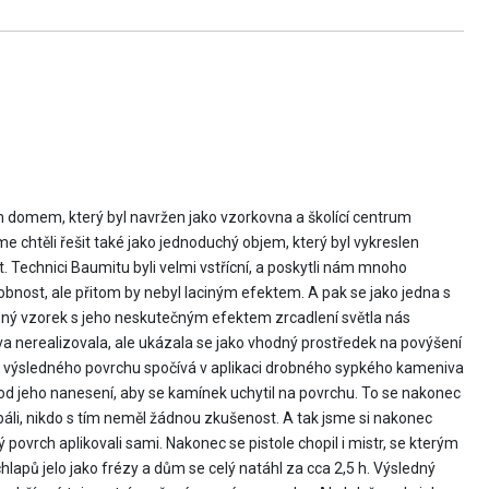
m domem, který byl navržen jako vzorkovna a školící centrum
 chtěli řešit také jako jednoduchý objem, který byl vykreslen
 Technici Baumitu byli velmi vstřícní, a poskytli nám mnoho
dobnost, ale přitom by nebyl laciným efektem. A pak se jako jedna s
ený vzorek s jeho neskutečným efektem zrcadlení světla nás
a nerealizovala, ale ukázala se jako vhodný prostředek na povýšení
výsledného povrchu spočívá v aplikaci drobného sypkého kameniva
d jeho nanesení, aby se kamínek uchytil na povrchu. To se nakonec
 báli, nikdo s tím neměl žádnou zkušenost. A tak jsme si nakonec
ý povrch aplikovali sami. Nakonec se pistole chopil i mistr, se kterým
hlapů jelo jako frézy a dům se celý natáhl za cca 2,5 h. Výsledný