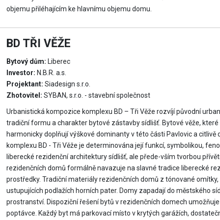
objemu přiléhajícím ke hlavnímu objemu domu.
BD TŘI VĚŽE
Bytový dům:
Liberec
Investor:
N.B.R. a.s.
Projektant:
Siadesign s.r.o.
Zhotovitel:
SYBAN, s.r.o. - stavební společnost
Urbanistická kompozice komplexu BD – Tři Věže rozvíjí původní urbani
tradiční formu a charakter bytové zástavby sídlišť. Bytové věže, které
harmonicky doplňují výškové dominanty v této části Pavlovic a citliv
komplexu BD - Tři Věže je determinována její funkcí, symbolikou, f
liberecké rezidenční architektury sídlišť, ale přede-vším tvorbou přívět
rezidenčních domů formálně navazuje na slavné tradice liberecké rezi
prostředky. Tradiční materiály rezidenčních domů z tónované omítky, t
ustupujících podlažích horních pater. Domy zapadají do městského sídl
prostranství. Dispoziční řešení bytů v rezidenčních domech umožňuje
poptávce. Každý byt má parkovací místo v krytých garážích, dostateč