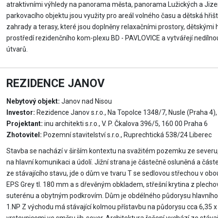
atraktivními výhledy na panorama města, panorama Lužických a Jizer
parkovacího objektu jsou využity pro areál volného času a dětská hřiš
zahrady a terasy, které jsou doplněny relaxačními prostory, dětskými
prostředí rezidenčního kom-plexu BD - PAVLOVICE a vytvářejí nedíln
útvarů.
REZIDENCE JANOV
Nebytový objekt:
Janov nad Nisou
Investor:
Rezidence Janov s.r.o., Na Topolce 1348/7, Nusle (Praha 4)
Projektant:
inu architekti s.r.o., V. P. Čkalova 396/5, 160 00 Praha 6
Zhotovitel:
Pozemní stavitelství s.r.o., Ruprechtická 538/24 Liberec
Stavba se nachází v širším kontextu na svažitém pozemku ze severu, 
na hlavní komunikaci a údolí. Jižní strana je částečně osluněná a část
ze stávajícího stavu, jde o dům ve tvaru T se sedlovou střechou v o
EPS Grey tl. 180 mm a s dřevěným obkladem, střešní krytina z plechov
suterénu a obytným podkrovím. Dům je obdélného půdorysu hlavníhot
1.NP Z východu má stávající kolmou přístavbu na půdorysu cca 6,35 x