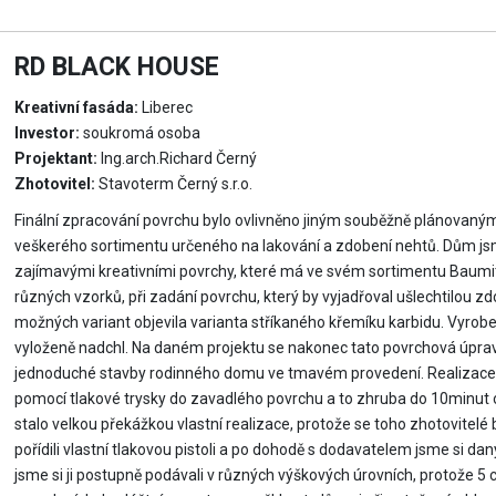
RD BLACK HOUSE
Kreativní fasáda:
Liberec
Investor:
soukromá osoba
Projektant:
Ing.arch.Richard Černý
Zhotovitel:
Stavoterm Černý s.r.o.
Finální zpracování povrchu bylo ovlivněno jiným souběžně plánovaný
veškerého sortimentu určeného na lakování a zdobení nehtů. Dům jsme
zajímavými kreativními povrchy, které má ve svém sortimentu Baumit.
různých vzorků, při zadání povrchu, který by vyjadřoval ušlechtilou z
možných variant objevila varianta stříkaného křemíku karbidu. Vyrob
vyloženě nadchl. Na daném projektu se nakonec tato povrchová úprav
jednoduché stavby rodinného domu ve tmavém provedení. Realizace 
pomocí tlakové trysky do zavadlého povrchu a to zhruba do 10minut o
stalo velkou překážkou vlastní realizace, protože se toho zhotovitelé
pořídili vlastní tlakovou pistoli a po dohodě s dodavatelem jsme si dan
jsme si ji postupně podávali v různých výškových úrovních, protože 5 c