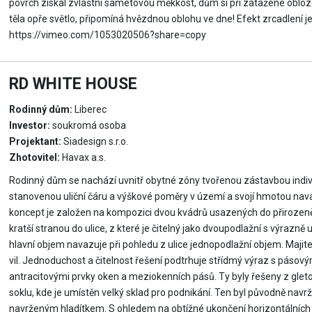
povrch získal zvláštní sametovou měkkost, dům si při zatažené obloz
těla opře světlo, připomíná hvězdnou oblohu ve dne! Efekt zrcadlení je
https://vimeo.com/1053020506?share=copy
RD WHITE HOUSE
Rodinný dům:
Liberec
Investor:
soukromá osoba
Projektant:
Siadesign s.r.o.
Zhotovitel:
Havax a.s.
Rodinný dům se nachází uvnitř obytné zóny tvořenou zástavbou indi
stanovenou uliční čáru a výškové poměry v území a svojí hmotou navaz
koncept je založen na kompozici dvou kvádrů usazených do přirozeně 
kratší stranou do ulice, z které je čitelný jako dvoupodlažní s výr
hlavní objem navazuje při pohledu z ulice jednopodlažní objem. Majitel
vil. Jednoduchost a čitelnost řešení podtrhuje střídmý výraz s páso
antracitovými prvky oken a meziokenních pásů. Ty byly řešeny z gl
soklu, kde je umístěn velký sklad pro podnikání. Ten byl původně nav
navrženým hladítkem. S ohledem na obtížné ukončení horizontálních 