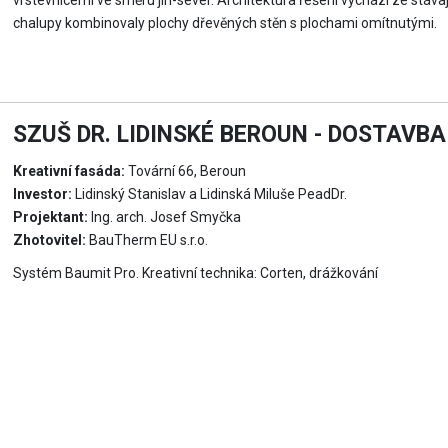
vrstevnicemi ve směru jih-sever. Architektura řešení vychází ze stávaj
chalupy kombinovaly plochy dřevěných stěn s plochami omítnutými.
SZUŠ DR. LIDINSKÉ BEROUN - DOSTAVBA
Kreativní fasáda:
Tovární 66, Beroun
Investor:
Lidinský Stanislav a Lidinská Miluše PeadDr.
Projektant:
Ing. arch. Josef Smyčka
Zhotovitel:
BauTherm EU s.r.o.
Systém Baumit Pro. Kreativní technika: Corten, drážkování