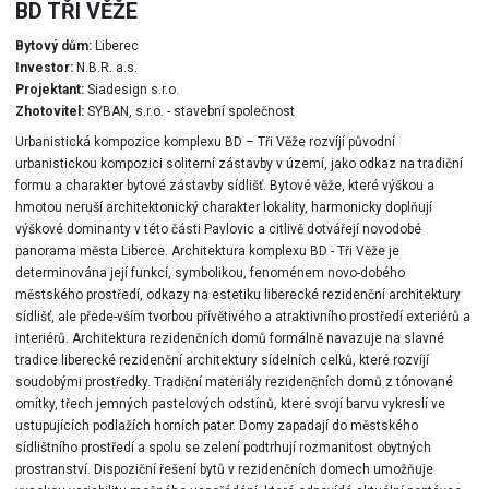
BD TŘI VĚŽE
Bytový dům:
Liberec
Investor:
N.B.R. a.s.
Projektant:
Siadesign s.r.o.
Zhotovitel:
SYBAN, s.r.o. - stavební společnost
Urbanistická kompozice komplexu BD – Tři Věže rozvíjí původní
urbanistickou kompozici soliterní zástavby v území, jako odkaz na tradiční
formu a charakter bytové zástavby sídlišť. Bytové věže, které výškou a
hmotou neruší architektonický charakter lokality, harmonicky doplňují
výškové dominanty v této části Pavlovic a citlivě dotvářejí novodobé
panorama města Liberce. Architektura komplexu BD - Tři Věže je
determinována její funkcí, symbolikou, fenoménem novo-dobého
městského prostředí, odkazy na estetiku liberecké rezidenční architektury
sídlišť, ale přede-vším tvorbou přívětivého a atraktivního prostředí exteriérů a
interiérů. Architektura rezidenčních domů formálně navazuje na slavné
tradice liberecké rezidenční architektury sídelních celků, které rozvíjí
soudobými prostředky. Tradiční materiály rezidenčních domů z tónované
omítky, třech jemných pastelových odstínů, které svojí barvu vykreslí ve
ustupujících podlažích horních pater. Domy zapadají do městského
sídlištního prostředí a spolu se zelení podtrhují rozmanitost obytných
prostranství. Dispoziční řešení bytů v rezidenčních domech umožňuje