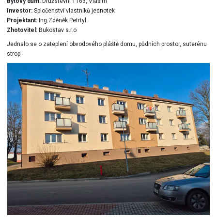
Bytový dům:
Družstevní 1163, Vlašim
Investor:
Spločenství vlastníků jednotek
Projektant:
Ing.Zděněk Petrtyl
Zhotovitel:
Bukostav s.r.o
Jednalo se o zateplení obvodového pláště domu, půdních prostor, suterénu
strop