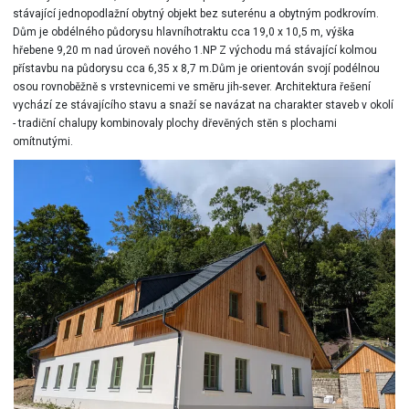
stávající jednopodlažní obytný objekt bez suterénu a obytným podkrovím.
Dům je obdélného půdorysu hlavníhotraktu cca 19,0 x 10,5 m, výška
hřebene 9,20 m nad úroveň nového 1.NP Z východu má stávající kolmou
přístavbu na půdorysu cca 6,35 x 8,7 m.Dům je orientován svojí podélnou
osou rovnoběžně s vrstevnicemi ve směru jih-sever. Architektura řešení
vychází ze stávajícího stavu a snaží se navázat na charakter staveb v okolí
- tradiční chalupy kombinovaly plochy dřevěných stěn s plochami
omítnutými.