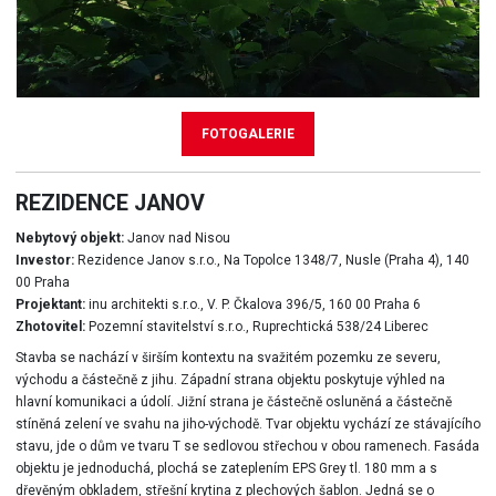
FOTOGALERIE
REZIDENCE JANOV
Nebytový objekt:
Janov nad Nisou
Investor:
Rezidence Janov s.r.o., Na Topolce 1348/7, Nusle (Praha 4), 140
00 Praha
Projektant:
inu architekti s.r.o., V. P. Čkalova 396/5, 160 00 Praha 6
Zhotovitel:
Pozemní stavitelství s.r.o., Ruprechtická 538/24 Liberec
Stavba se nachází v širším kontextu na svažitém pozemku ze severu,
východu a částečně z jihu. Západní strana objektu poskytuje výhled na
hlavní komunikaci a údolí. Jižní strana je částečně osluněná a částečně
stíněná zelení ve svahu na jiho-východě. Tvar objektu vychází ze stávajícího
stavu, jde o dům ve tvaru T se sedlovou střechou v obou ramenech. Fasáda
objektu je jednoduchá, plochá se zateplením EPS Grey tl. 180 mm a s
dřevěným obkladem, střešní krytina z plechových šablon. Jedná se o