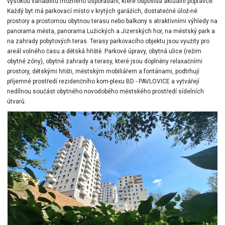
vysokou variabilitu možného uspořádání, které odpovídá aktuální poptávce.
Každý byt má parkovací místo v krytých garážích, dostatečné úlož-né
prostory a prostornou obytnou terasu nebo balkony s atraktivními výhledy na
panorama města, panorama Lužických a Jizerských hor, na městský park a
na zahrady pobytových teras. Terasy parkovacího objektu jsou využity pro
areál volného času a dětská hřiště. Parkové úpravy, obytná ulice (režim
obytné zóny), obytné zahrady a terasy, které jsou doplněny relaxačními
prostory, dětskými hřišti, městským mobiliářem a fontánami, podtrhují
příjemné prostředí rezidenčního kom-plexu BD - PAVLOVICE a vytvářejí
nedílnou součást obytného novodobého městského prostředí sídelních
útvarů.