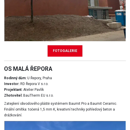
FOTOGALERIE
OS MALÁ ŘEPORA
Rodinný dům:
U Řepory, Praha
Investor:
RD Řepora V s.r.o.
Projektant:
Atelier Pavlík
Zhotovitel:
BauTherm EU s.r.o.
Zateplení obvodového pláště systémem Baumit Pro a Baumit Ceramic.
Finální omítka: točená 1,5 mm K, kreativní techniky pohledový beton a
drážkování.