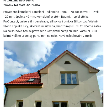
Projektant:
neuvedeno
Zhotovitel:
VACLAV SVARA
Provedeno kompletní zateplaní Rodinného Domu - Izolace Isover TF Profi
120 mm, špalety 40 mm, Kompletní systém Baumit - lepící stěrka
ProContact, univerzální penetrace, silikonová omítka Silikon top. Včetně
všech doplňků lišty, sklotextilní síťovina, hmoždinky STR U 2G včetně zátek.
Na půlkruhové Absidě provedeno kompletní zateplení min. vatou NF 333 -
kolmé vlákno, 3 vrstvy po 40 mm na sobě. Nové oplechování z mědi.