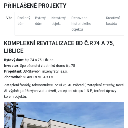
PŘIHLÁŠENÉ PROJEKTY
Vše
Rodinný
Bytový
Nebytový
Renovace
Kreativní
dům
dům
objekt
historického
fasáda
objektu
KOMPLEXNÍ REVITALIZACE BD Č.P.74 A 75,
LIBLICE
Bytový dům:
č.p.74 a 75, Liblice
Investor:
Společenství vlastníků domu č.p.75
Projektant:
JD-Stavební inženýrství s.r.o.
Zhotovitel:
STAVOREVITA s.r.o.
Zateplení fasády, rekonstrukce lodžií vč. AL zábradlí, zateplení střechy, nové
AL výplně garážových vrat a dveří, zateplení stropu 1.N.P., terénní úpravy
kolem objektu.