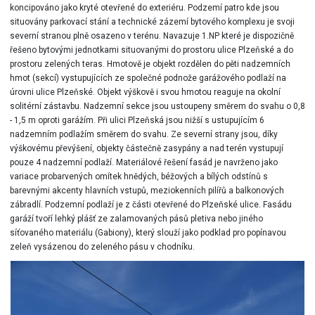
koncipováno jako kryté otevřené do exteriéru. Podzemí patro kde jsou
situovány parkovací stání a technické zázemí bytového komplexu je svoji
severní stranou plně osazeno v terénu. Navazuje 1.NP které je dispozičně
řešeno bytovými jednotkami situovanými do prostoru ulice Plzeňské a do
prostoru zelených teras. Hmotově je objekt rozdělen do pěti nadzemních
hmot (sekcí) vystupujících ze společné podnože garážového podlaží na
úrovni ulice Plzeňské. Objekt výškově i svou hmotou reaguje na okolní
solitérní zástavbu. Nadzemní sekce jsou ustoupeny směrem do svahu o 0,8
- 1,5 m oproti garážím. Při ulici Plzeňská jsou nižší s ustupujícím 6
nadzemním podlažím směrem do svahu. Ze severní strany jsou, díky
výškovému převýšení, objekty částečně zasypány a nad terén vystupují
pouze 4 nadzemní podlaží. Materiálové řešení fasád je navrženo jako
variace probarvených omítek hnědých, béžových a bílých odstínů s
barevnými akcenty hlavních vstupů, meziokenních pilířů a balkonových
zábradlí. Podzemní podlaží je z části otevřené do Plzeňské ulice. Fasádu
garáží tvoří lehký plášť ze zalamovaných pásů pletiva nebo jiného
síťovaného materiálu (Gabiony), který slouží jako podklad pro popínavou
zeleň vysázenou do zeleného pásu v chodníku.