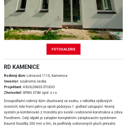
FOTOGALERIE
RD KAMENICE
Rodinný dům:
Lotosová 1110, Kamenice
Investor:
soukromá osoba
Projektant:
4 BUILDINGS STUDIO
Zhotovitel:
SPING STAV spol. s r.o.
Dvoupodlažní rodinný dům zbudovaný ve svahu, v několika výškových
úrovních, kde horní patro je oproti půdorysu 1. podlaží ustupující. Nosný
systém je kombinován z monolitů pro svislé i vodorovné konstrukce a zdiva
Porotherm. Celý objekt je zateplen kompletním zateplovacím systémem
Baumit tloušťky 200 mm s tím, že podhledy vodorovných ploch přesahů