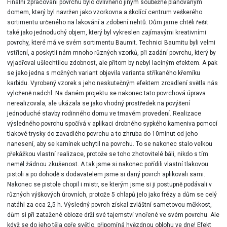
Finální zpracování povrchu bylo ovlivněno jiným souběžně plánovaným
domem, který byl navržen jako vzorkovna a školící centrum veškerého
sortimentu určeného na lakování a zdobení nehtů. Dům jsme chtěli řešit
také jako jednoduchý objem, který byl vykreslen zajímavými kreativními
povrchy, které má ve svém sortimentu Baumit. Technici Baumitu byli velmi
vstřícní, a poskytli nám mnoho různých vzorků, při zadání povrchu, který by
vyjadřoval ušlechtilou zdobnost, ale přitom by nebyl laciným efektem. A pak
se jako jedna s možných variant objevila varianta stříkaného křemíku
karbidu. Vyrobený vzorek s jeho neskutečným efektem zrcadlení světla nás
vyloženě nadchl. Na daném projektu se nakonec tato povrchová úprava
nerealizovala, ale ukázala se jako vhodný prostředek na povýšení
jednoduché stavby rodinného domu ve tmavém provedení. Realizace
výsledného povrchu spočívá v aplikaci drobného sypkého kameniva pomocí
tlakové trysky do zavadlého povrchu a to zhruba do 10minut od jeho
nanesení, aby se kamínek uchytil na povrchu. To se nakonec stalo velkou
překážkou vlastní realizace, protože se toho zhotovitelé báli, nikdo s tím
neměl žádnou zkušenost. A tak jsme si nakonec pořídili vlastní tlakovou
pistoli a po dohodě s dodavatelem jsme si daný povrch aplikovali sami.
Nakonec se pistole chopil i mistr, se kterým jsme si ji postupně podávali v
různých výškových úrovních, protože 5 chlapů jelo jako frézy a dům se celý
natáhl za cca 2,5 h. Výsledný povrch získal zvláštní sametovou měkkost,
dům si při zatažené obloze drží své tajemství vnořené ve svém povrchu. Ale
když se do jeho těla opře světlo, připomíná hvězdnou oblohu ve dne! Efekt