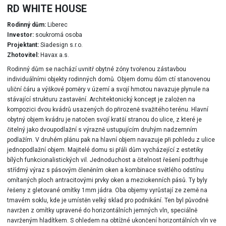
RD WHITE HOUSE
Rodinný dům:
Liberec
Investor:
soukromá osoba
Projektant:
Siadesign s.r.o.
Zhotovitel:
Havax a.s.
Rodinný dům se nachází uvnitř obytné zóny tvořenou zástavbou
individuálními objekty rodinných domů. Objem domu dům ctí stanovenou
uliční čáru a výškové poměry v území a svojí hmotou navazuje plynule na
stávající strukturu zastavění. Architektonický koncept je založen na
kompozici dvou kvádrů usazených do přirozeně svažitého terénu. Hlavní
obytný objem kvádru je natočen svojí kratší stranou do ulice, z které je
čitelný jako dvoupodlažní s výrazně ustupujícím druhým nadzemním
podlažím. V druhém plánu pak na hlavní objem navazuje při pohledu z ulice
jednopodlažní objem. Majitelé domu si přáli dům vycházející z estetiky
bílých funkcionalistických vil. Jednoduchost a čitelnost řešení podtrhuje
střídmý výraz s pásovým členěním oken a kombinace světlého odstínu
omítaných ploch antracitovými prvky oken a meziokenních pásů. Ty byly
řešeny z gletované omítky 1mm jádra. Oba objemy vyrůstají ze země na
tmavém soklu, kde je umístěn velký sklad pro podnikání. Ten byl původně
navržen z omítky upravené do horizontálních jemných vln, speciálně
navrženým hladítkem. S ohledem na obtížné ukončení horizontálních vln ve