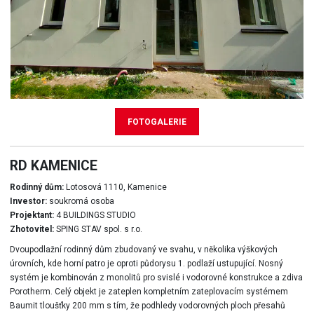
FOTOGALERIE
RD KAMENICE
Rodinný dům:
Lotosová 1110, Kamenice
Investor:
soukromá osoba
Projektant:
4 BUILDINGS STUDIO
Zhotovitel:
SPING STAV spol. s r.o.
Dvoupodlažní rodinný dům zbudovaný ve svahu, v několika výškových
úrovních, kde horní patro je oproti půdorysu 1. podlaží ustupující. Nosný
systém je kombinován z monolitů pro svislé i vodorovné konstrukce a zdiva
Porotherm. Celý objekt je zateplen kompletním zateplovacím systémem
Baumit tloušťky 200 mm s tím, že podhledy vodorovných ploch přesahů