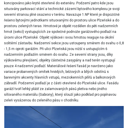
koncipováno jako kryté otevřené do exteriéru. Podzemí patro kde jsou
situovány parkovací stání a technické zázemí bytového komplexu je svoji
severní stranou plně osazeno v terénu. Navazuje 1.NP které je dispozičně
řešeno bytovými jednotkami situovanými do prostoru ulice Plzeňské a do
prostoru zelených teras. Hmotově je objekt rozdělen do pěti nadzemních
hmot (sekcí) vystupujících ze společné podnože garážového podlaží na
úrovni ulice Plzeňské. Objekt výškově i svou hmotou reaguje na okolní
solitérní zástavbu. Nadzemní sekce jsou ustoupeny směrem do svahu o 0,8
- 1,5 m oproti garážím. Při ulici Plzeňská jsou nižší s ustupujícím 6
nadzemním podlažím směrem do svahu. Ze severní strany jsou, díky
výškovému převýšení, objekty částečně zasypány a nad terén vystupují
pouze 4 nadzemní podlaží. Materiálové řešení fasád je navrženo jako
variace probarvených omítek hnědých, béžových a bílých odstínů s
barevnými akcenty hlavních vstupů, meziokenních pilířů a balkonových
zábradlí. Podzemní podlaží je z části otevřené do Plzeňské ulice. Fasádu
garáží tvoří lehký plášť ze zalamovaných pásů pletiva nebo jiného
síťovaného materiálu (Gabiony), který slouží jako podklad pro popínavou
zeleň vysázenou do zeleného pásu v chodníku.