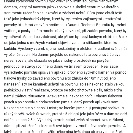
Finální zpracování povrchu bylo ovlivněno jiným souběžně plánovaným
domem, který byl navržen jako vzorkovna a školící centrum veškerého
sortimentu určeného na lakování a zdobení nehtů. Dům jsme chtěli řešit
také jako jednoduchý objem, který byl vykreslen zajímavými kreativními
povrchy, které má ve svém sortimentu Baumit. Technici Baumitu byli velmi
vstřícní, a poskytli nám mnoho různých vzorků, při zadání povrchu, který by
vyjadřoval ušlechtilou zdobnost, ale přitom by nebyl laciným efektem. A pak
se jako jedna s možných variant objevila varianta stříkaného křemíku
karbidu. Vyrobený vzorek s jeho neskutečným efektem zrcadlení světla nás
vyloženě nadchl. Na daném projektu se nakonec tato povrchová úprava
nerealizovala, ale ukázala se jako vhodný prostředek na povýšení
jednoduché stavby rodinného domu ve tmavém provedení. Realizace
výsledného povrchu spočívá v aplikaci drobného sypkého kameniva pomocí
tlakové trysky do zavadlého povrchu a to zhruba do 10minut od jeho
nanesení, aby se kamínek uchytil na povrchu. To se nakonec stalo velkou
překážkou vlastní realizace, protože se toho zhotovitelé báli, nikdo s tím
neměl žádnou zkušenost. A tak jsme si nakonec pořídili vlastní tlakovou
pistoli a po dohodě s dodavatelem jsme si daný povrch aplikovali sami.
Nakonec se pistole chopil i mistr, se kterým jsme si ji postupně podávali v
různých výškových úrovních, protože 5 chlapů jelo jako frézy a dům se celý
natáhl za cca 2,5 h. Výsledný povrch získal zvláštní sametovou měkkost,
dům si při zatažené obloze drží své tajemství vnořené ve svém povrchu. Ale
když se do jeho těla opře světlo, připomíná hvězdnou oblohu ve dne! Efekt