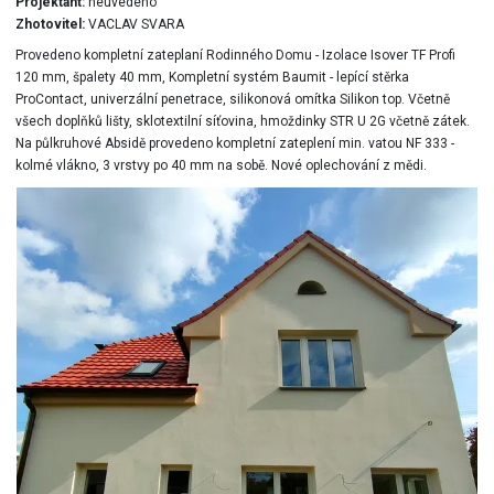
Projektant:
neuvedeno
Zhotovitel:
VACLAV SVARA
Provedeno kompletní zateplaní Rodinného Domu - Izolace Isover TF Profi
120 mm, špalety 40 mm, Kompletní systém Baumit - lepící stěrka
ProContact, univerzální penetrace, silikonová omítka Silikon top. Včetně
všech doplňků lišty, sklotextilní síťovina, hmoždinky STR U 2G včetně zátek.
Na půlkruhové Absidě provedeno kompletní zateplení min. vatou NF 333 -
kolmé vlákno, 3 vrstvy po 40 mm na sobě. Nové oplechování z mědi.