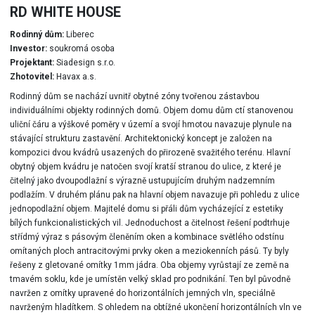
RD WHITE HOUSE
Rodinný dům:
Liberec
Investor:
soukromá osoba
Projektant:
Siadesign s.r.o.
Zhotovitel:
Havax a.s.
Rodinný dům se nachází uvnitř obytné zóny tvořenou zástavbou
individuálními objekty rodinných domů. Objem domu dům ctí stanovenou
uliční čáru a výškové poměry v území a svojí hmotou navazuje plynule na
stávající strukturu zastavění. Architektonický koncept je založen na
kompozici dvou kvádrů usazených do přirozeně svažitého terénu. Hlavní
obytný objem kvádru je natočen svojí kratší stranou do ulice, z které je
čitelný jako dvoupodlažní s výrazně ustupujícím druhým nadzemním
podlažím. V druhém plánu pak na hlavní objem navazuje při pohledu z ulice
jednopodlažní objem. Majitelé domu si přáli dům vycházející z estetiky
bílých funkcionalistických vil. Jednoduchost a čitelnost řešení podtrhuje
střídmý výraz s pásovým členěním oken a kombinace světlého odstínu
omítaných ploch antracitovými prvky oken a meziokenních pásů. Ty byly
řešeny z gletované omítky 1mm jádra. Oba objemy vyrůstají ze země na
tmavém soklu, kde je umístěn velký sklad pro podnikání. Ten byl původně
navržen z omítky upravené do horizontálních jemných vln, speciálně
navrženým hladítkem. S ohledem na obtížné ukončení horizontálních vln ve