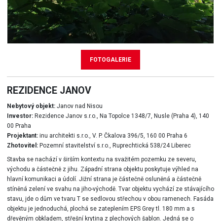
FOTOGALERIE
REZIDENCE JANOV
Nebytový objekt:
Janov nad Nisou
Investor:
Rezidence Janov s.r.o., Na Topolce 1348/7, Nusle (Praha 4), 140
00 Praha
Projektant:
inu architekti s.r.o., V. P. Čkalova 396/5, 160 00 Praha 6
Zhotovitel:
Pozemní stavitelství s.r.o., Ruprechtická 538/24 Liberec
Stavba se nachází v širším kontextu na svažitém pozemku ze severu,
východu a částečně z jihu. Západní strana objektu poskytuje výhled na
hlavní komunikaci a údolí. Jižní strana je částečně osluněná a částečně
stíněná zelení ve svahu na jiho-východě. Tvar objektu vychází ze stávajícího
stavu, jde o dům ve tvaru T se sedlovou střechou v obou ramenech. Fasáda
objektu je jednoduchá, plochá se zateplením EPS Grey tl. 180 mm a s
dřevěným obkladem, střešní krytina z plechových šablon. Jedná se o