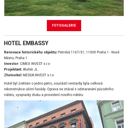
FOTOGALERIE
HOTEL EMBASSY
Renovace historického objektu:
Petrská 1167/31, 11000 Praha 1 - Nové
Město, Praha 1
Investor:
CIMEX INVEST s.r.o
Projektant:
Ateliér JL
Zhotovitel:
MESSA INVEST s.r.o.
Hotel byl zvětšen o jedno patro, součástí vestavby byla celková
rekonstrukce uliční fasády. Oprava se stával s odstaranění původního
nátěru, vyspravky štuku a provedení nového nátěru.