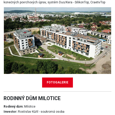
konečných povrchových úprav, systém Duo/Kera - SilikonTop, CraetivTop
FOTOGALERIE
RODINNÝ DŮM MILOTICE
Rodinný dům:
Milotice
Investor:
Rostislav Kůřil - soukromá osoba