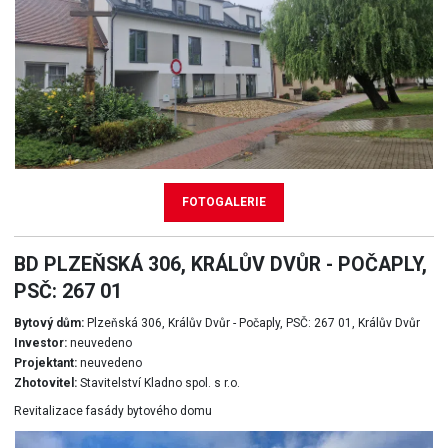
FOTOGALERIE
BD PLZEŇSKÁ 306, KRÁLŮV DVŮR - POČAPLY,
PSČ: 267 01
Bytový dům:
Plzeňská 306, Králův Dvůr - Počaply, PSČ: 267 01, Králův Dvůr
Investor:
neuvedeno
Projektant:
neuvedeno
Zhotovitel:
Stavitelství Kladno spol. s r.o.
Revitalizace fasády bytového domu