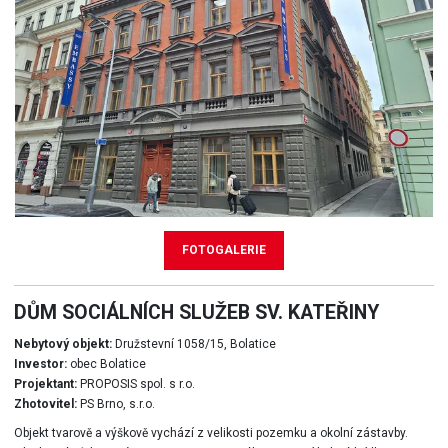
FOTOGALERIE
DŮM SOCIÁLNÍCH SLUŽEB SV. KATEŘINY
Nebytový objekt:
Družstevní 1058/15, Bolatice
Investor:
obec Bolatice
Projektant:
PROPOSIS spol. s r.o.
Zhotovitel:
PS Brno, s.r.o.
Objekt tvarově a výškově vychází z velikosti pozemku a okolní zástavby.