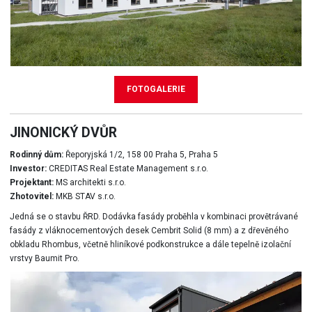
FOTOGALERIE
JINONICKÝ DVŮR
Rodinný dům:
Řeporyjská 1/2, 158 00 Praha 5, Praha 5
Investor:
CREDITAS Real Estate Management s.r.o.
Projektant:
MS architekti s.r.o.
Zhotovitel:
MKB STAV s.r.o.
Jedná se o stavbu ŘRD. Dodávka fasády proběhla v kombinaci provětrávané
fasády z vláknocementových desek Cembrit Solid (8 mm) a z dřevěného
obkladu Rhombus, včetně hliníkové podkonstrukce a dále tepelně izolační
vrstvy Baumit Pro.