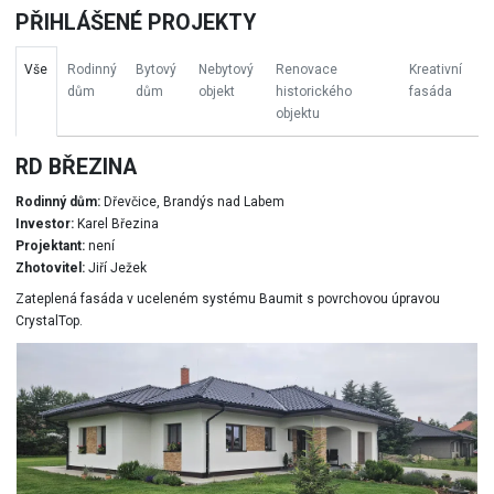
PŘIHLÁŠENÉ PROJEKTY
Vše
Rodinný
Bytový
Nebytový
Renovace
Kreativní
dům
dům
objekt
historického
fasáda
objektu
RD BŘEZINA
Rodinný dům:
Dřevčice, Brandýs nad Labem
Investor:
Karel Březina
Projektant:
není
Zhotovitel:
Jiří Ježek
Zateplená fasáda v uceleném systému Baumit s povrchovou úpravou
CrystalTop.