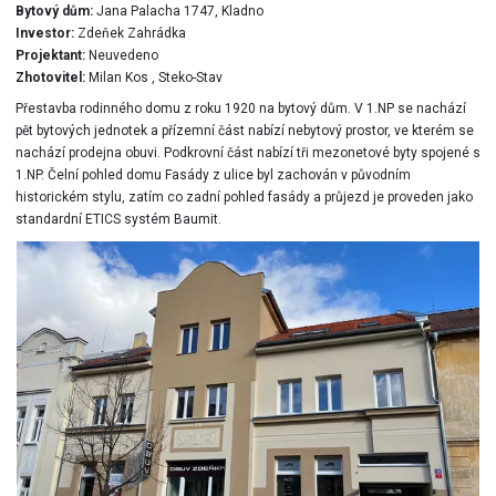
Bytový dům:
Jana Palacha 1747, Kladno
Investor:
Zdeňek Zahrádka
Projektant:
Neuvedeno
Zhotovitel:
Milan Kos , Steko-Stav
Přestavba rodinného domu z roku 1920 na bytový dům. V 1.NP se nachází
pět bytových jednotek a přízemní část nabízí nebytový prostor, ve kterém se
nachází prodejna obuvi. Podkrovní část nabízí tři mezonetové byty spojené s
1.NP. Čelní pohled domu Fasády z ulice byl zachován v původním
historickém stylu, zatím co zadní pohled fasády a průjezd je proveden jako
standardní ETICS systém Baumit.