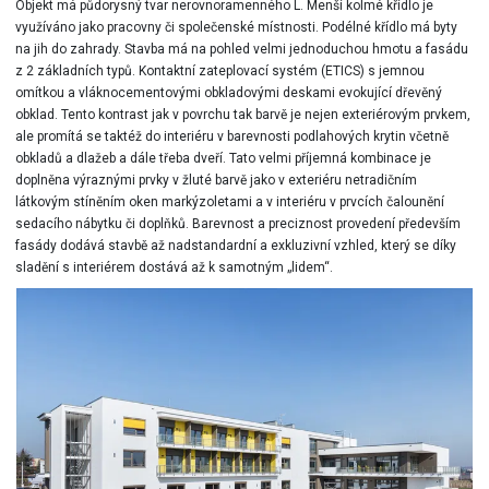
Objekt má půdorysný tvar nerovnoramenného L. Menší kolmé křídlo je
využíváno jako pracovny či společenské místnosti. Podélné křídlo má byty
na jih do zahrady. Stavba má na pohled velmi jednoduchou hmotu a fasádu
z 2 základních typů. Kontaktní zateplovací systém (ETICS) s jemnou
omítkou a vláknocementovými obkladovými deskami evokující dřevěný
obklad. Tento kontrast jak v povrchu tak barvě je nejen exteriérovým prvkem,
ale promítá se taktéž do interiéru v barevnosti podlahových krytin včetně
obkladů a dlažeb a dále třeba dveří. Tato velmi příjemná kombinace je
doplněna výraznými prvky v žluté barvě jako v exteriéru netradičním
látkovým stíněním oken markýzoletami a v interiéru v prvcích čalounění
sedacího nábytku či doplňků. Barevnost a preciznost provedení především
fasády dodává stavbě až nadstandardní a exkluzivní vzhled, který se díky
sladění s interiérem dostává až k samotným „lidem“.