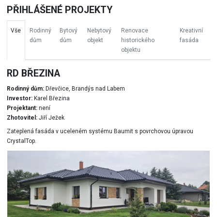
PŘIHLÁŠENÉ PROJEKTY
Vše
Rodinný
Bytový
Nebytový
Renovace
Kreativní
dům
dům
objekt
historického
fasáda
objektu
RD BŘEZINA
Rodinný dům:
Dřevčice, Brandýs nad Labem
Investor:
Karel Březina
Projektant:
není
Zhotovitel:
Jiří Ježek
Zateplená fasáda v uceleném systému Baumit s povrchovou úpravou
CrystalTop.