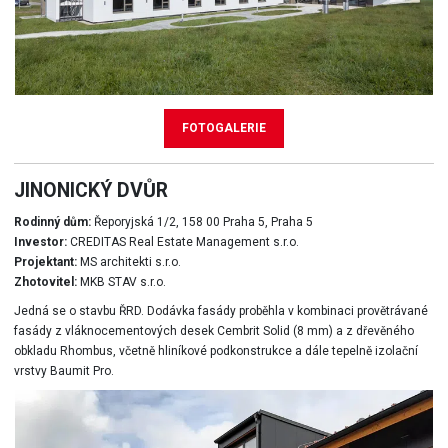
FOTOGALERIE
JINONICKÝ DVŮR
Rodinný dům:
Řeporyjská 1/2, 158 00 Praha 5, Praha 5
Investor:
CREDITAS Real Estate Management s.r.o.
Projektant:
MS architekti s.r.o.
Zhotovitel:
MKB STAV s.r.o.
Jedná se o stavbu ŘRD. Dodávka fasády proběhla v kombinaci provětrávané
fasády z vláknocementových desek Cembrit Solid (8 mm) a z dřevěného
obkladu Rhombus, včetně hliníkové podkonstrukce a dále tepelně izolační
vrstvy Baumit Pro.