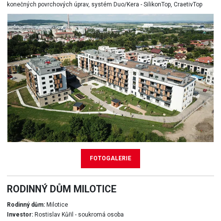
konečných povrchových úprav, systém Duo/Kera - SilikonTop, CraetivTop
FOTOGALERIE
RODINNÝ DŮM MILOTICE
Rodinný dům:
Milotice
Investor:
Rostislav Kůřil - soukromá osoba