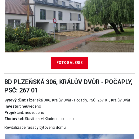
FOTOGALERIE
BD PLZEŇSKÁ 306, KRÁLŮV DVŮR - POČAPLY,
PSČ: 267 01
Bytový dům:
Plzeňská 306, Králův Dvůr - Počaply, PSČ: 267 01, Králův Dvůr
Investor:
neuvedeno
Projektant:
neuvedeno
Zhotovitel:
Stavitelství Kladno spol. s r.o.
Revitalizace fasády bytového domu