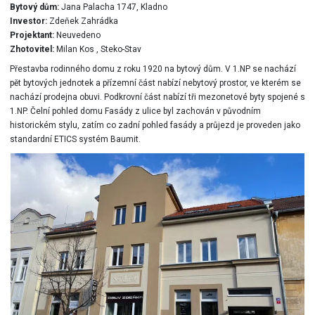
Bytový dům:
Jana Palacha 1747, Kladno
Investor:
Zdeňek Zahrádka
Projektant:
Neuvedeno
Zhotovitel:
Milan Kos , Steko-Stav
Přestavba rodinného domu z roku 1920 na bytový dům. V 1.NP se nachází
pět bytových jednotek a přízemní část nabízí nebytový prostor, ve kterém se
nachází prodejna obuvi. Podkrovní část nabízí tři mezonetové byty spojené s
1.NP. Čelní pohled domu Fasády z ulice byl zachován v původním
historickém stylu, zatím co zadní pohled fasády a průjezd je proveden jako
standardní ETICS systém Baumit.