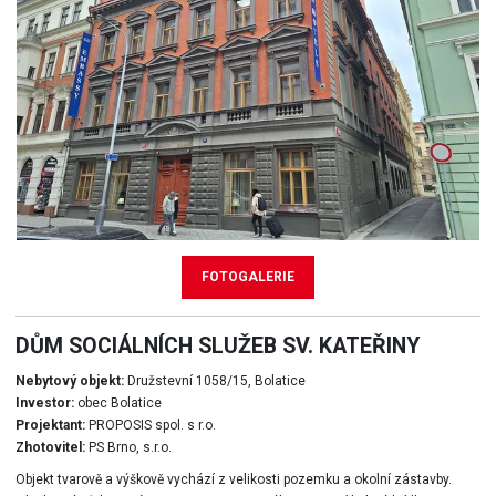
FOTOGALERIE
DŮM SOCIÁLNÍCH SLUŽEB SV. KATEŘINY
Nebytový objekt:
Družstevní 1058/15, Bolatice
Investor:
obec Bolatice
Projektant:
PROPOSIS spol. s r.o.
Zhotovitel:
PS Brno, s.r.o.
Objekt tvarově a výškově vychází z velikosti pozemku a okolní zástavby.