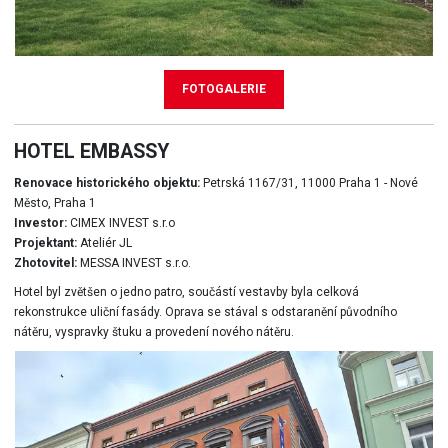
FOTOGALERIE
HOTEL EMBASSY
Renovace historického objektu:
Petrská 1167/31, 11000 Praha 1 - Nové
Město, Praha 1
Investor:
CIMEX INVEST s.r.o
Projektant:
Ateliér JL
Zhotovitel:
MESSA INVEST s.r.o.
Hotel byl zvětšen o jedno patro, součástí vestavby byla celková
rekonstrukce uliční fasády. Oprava se stával s odstaranění původního
nátěru, vyspravky štuku a provedení nového nátěru.