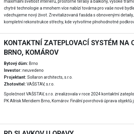
maximální světlost interiéru, prostorné terasy a balkony, vysoké trá
chytré technologie a mnohem více nabízí továrna pro vaše nové bydlen
vdechujeme nový život. Zrevitalizovaná fasáda s obnovenými detaily, 
kompletní rekonstrukce střechy, kde vytvoříme plnohodnotné podkrovn
KONTAKTNÍ ZATEPLOVACÍ SYSTÉM NA O
BRNO, KOMÁROV
Bytový dům:
Brno
Investor:
neuvedeno
Projektant:
Sollaron architects, s.r.o.
Zhotovitel:
VAŠSTAV, s.r.o.
Společnost VAŠSTAV, s.r.o. zrealizovala v roce 2024 kontaktní zatep
PK Allrisk Meridiem Brno, Komárov. Finální povrchová úprava objektů
RD SLAVKOV U OPAVY