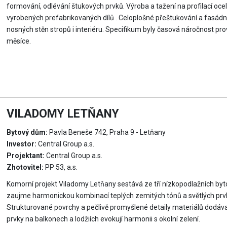
formování, odlévání štukových prvků. Výroba a tažení na profilací o
vyrobených prefabrikovaných dílů . Celoplošné přeštukování a fasádní n
nosných stěn stropů i interiéru. Specifikum byly časová náročnost pr
měsíce.
VILADOMY LETŇANY
Bytový dům:
Pavla Beneše 742, Praha 9 - Letňany
Investor:
Central Group a.s.
Projektant:
Central Group a.s.
Zhotovitel:
PP 53, a.s.
Komorní projekt Viladomy Letňany sestává ze tří nízkopodlažních b
zaujme harmonickou kombinací teplých zemitých tónů a světlých prvků
Strukturované povrchy a pečlivě promyšlené detaily materiálů dodáv
prvky na balkonech a lodžiích evokují harmonii s okolní zelení.