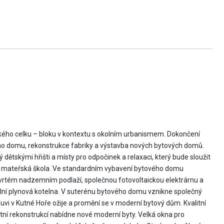
kého celku – bloku v kontextu s okolním urbanismem. Dokončení
ého domu, rekonstrukce fabriky a výstavba nových bytových domů.
 dětskými hřišti a místy pro odpočinek a relaxaci, který bude sloužit
t mateřská škola. Ve standardním vybavení bytového domu
čtvrtém nadzemním podlaží, společnou fotovoltaickou elektrárnu a
lní plynová kotelna. V suterénu bytového domu vznikne společný
uvi v Kutné Hoře ožije a promění se v moderní bytový dům. Kvalitní
tní rekonstrukcí nabídne nové moderní byty. Velká okna pro