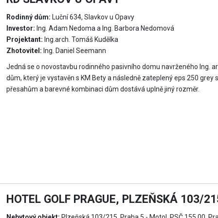
Rodinný dům:
Luční 634, Slavkov u Opavy
Investor:
Ing. Adam Nedoma a Ing. Barbora Nedomová
Projektant:
Ing.arch. Tomáš Kudělka
Zhotovitel:
Ing. Daniel Seemann
Jedná se o novostavbu rodinného pasivního domu navrženého Ing. a
dům, který je vystavěn s KM Bety a následně zateplený eps 250 grey
přesahům a barevné kombinaci dům dostává uplně jiný rozměr.
HOTEL GOLF PRAGUE, PLZEŇSKÁ 103/215
Nebytový objekt:
Plzeňská 103/215, Praha 5 - Motol, PSČ 155 00, Pr