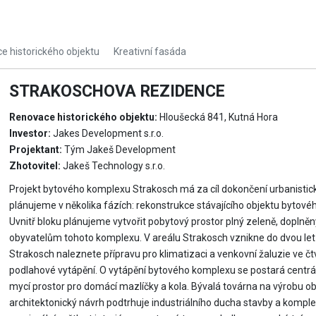
e historického objektu
Kreativní fasáda
STRAKOSCHOVA REZIDENCE
Renovace historického objektu:
Hloušecká 841, Kutná Hora
Investor:
Jakes Development s.r.o.
Projektant:
Tým Jakeš Development
Zhotovitel:
Jakeš Technology s.r.o.
Projekt bytového komplexu Strakosch má za cíl dokončení urbanistic
plánujeme v několika fázích: rekonstrukce stávajícího objektu bytov
Uvnitř bloku plánujeme vytvořit pobytový prostor plný zeleně, doplněný
obyvatelům tohoto komplexu. V areálu Strakosch vznikne do dvou le
Strakosch naleznete přípravu pro klimatizaci a venkovní žaluzie ve 
podlahové vytápění. O vytápění bytového komplexu se postará centrá
mycí prostor pro domácí mazlíčky a kola. Bývalá továrna na výrobu ob
architektonický návrh podtrhuje industriálního ducha stavby a komple