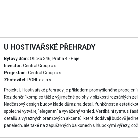
U HOSTIVAŘSKÉ PŘEHRADY
Bytový dům:
Otická 346, Praha 4 - Háje
Investor:
Central Group a.s.
Projektant:
Central Group a.s.
Zhotovitel:
POHL cz, a.s.
Projekt U Hostivařské přehrady je příkladem promyšleného propojení m
Rezidenční komplex těží z výjimečné polohy v blízkosti rozsáhlých ze
Nadčasový design budov klade důraz na detail, funkčnost a estetickou
společně vytvářejí elegantní a vyvážený vzhled. Vertikální rytmus fa
detailů a výrazných oranžových akcentů, které dodávají budově jedin
panelech, ale také na zapuštěných balkonech s hlubokými výřezy, což 