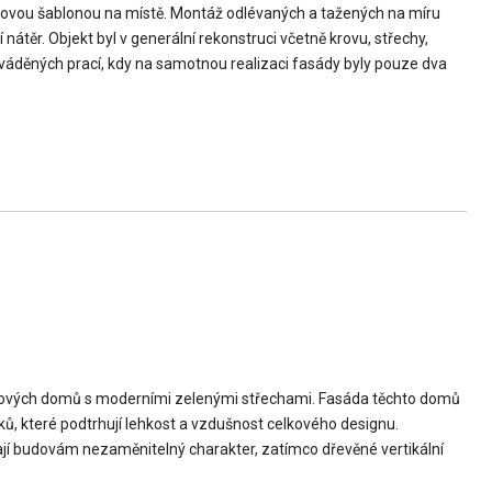
celovou šablonou na místě. Montáž odlévaných a tažených na míru
átěr. Objekt byl v generální rekonstruci včetně krovu, střechy,
ováděných prací, kdy na samotnou realizaci fasády byly pouze dva
ytových domů s moderními zelenými střechami. Fasáda těchto domů
, které podtrhují lehkost a vzdušnost celkového designu.
ají budovám nezaměnitelný charakter, zatímco dřevěné vertikální