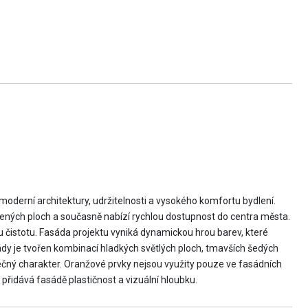
oderní architektury, udržitelnosti a vysokého komfortu bydlení.
lených ploch a současně nabízí rychlou dostupnost do centra města.
 čistotu. Fasáda projektu vyniká dynamickou hrou barev, které
sády je tvořen kombinací hladkých světlých ploch, tmavších šedých
ečný charakter. Oranžové prvky nejsou využity pouze ve fasádních
přidává fasádě plastičnost a vizuální hloubku.