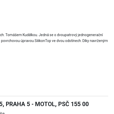
rch. Tomášem Kudělkou. Jedná se o dvoupatrový jednogenerační
 s povrchovou úpravou SilikonTop ve dvou odstínech. Díky navrženým
, PRAHA 5 - MOTOL, PSČ 155 00
aha