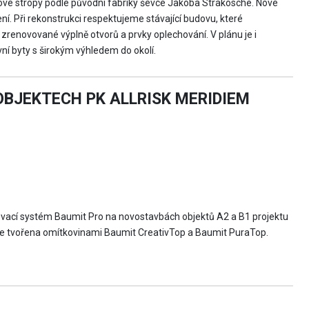
mové stropy podle původní fabriky ševce Jakoba Strakosche. Nové
í. Při rekonstrukci respektujeme stávající budovu, které
zrenovované výplně otvorů a prvky oplechování. V plánu je i
í byty s širokým výhledem do okolí.
BJEKTECH PK ALLRISK MERIDIEM
lovací systém Baumit Pro na novostavbách objektů A2 a B1 projektu
 je tvořena omítkovinami Baumit CreativTop a Baumit PuraTop.