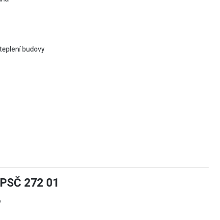
ateplení budovy
PSČ 272 01
o