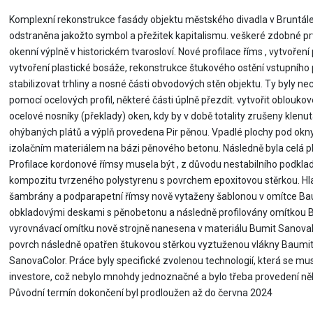
Komplexní rekonstrukce fasády objektu městského divadla v Bruntále. 
odstraněna jakožto symbol a přežitek kapitalismu. veškeré zdobné pr
okenní výplně v historickém tvarosloví. Nové profilace říms , vytvoření
vytvoření plastické bosáže, rekonstrukce štukového ostění vstupního 
stabilizovat trhliny a nosné části obvodových stěn objektu. Ty byly 
pomocí ocelových profil, některé části úplně přezdít. vytvořit oblouko
ocelové nosníky (překlady) oken, kdy by v době totality zrušeny klenu
ohýbaných plátů a výplň provedena Pir pěnou. Vpadlé plochy pod okny 
izolačním materiálem na bázi pěnového betonu. Následně byla celá 
Profilace kordonové římsy musela být , z důvodu nestabilního podklad
kompozitu tvrzeného polystyrenu s povrchem epoxitovou stěrkou. Hl
šambrány a podparapetní římsy nově vytaženy šablonou v omítce Baum
obkladovými deskami s pěnobetonu a následně profilovány omítkou Ba
vyrovnávací omítku nově strojně nanesena v materiálu Bumit SanovaMo
povrch následně opatřen štukovou stěrkou vyztuženou vlákny Baumit
SanovaColor. Práce byly specifické zvolenou technologií, která se mu
investore, což nebylo mnohdy jednoznačné a bylo třeba provedení ně
Původní termín dokončení byl prodloužen až do června 2024