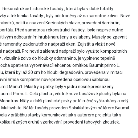
Rekonstrukce historické fasády , která byla v době totality
vky a tektonika fasády , byly odstraněny až na samotné zdivo . Nové
 pilastrů, odlití a osazení Korýnských hlavic, provedení šambrán,
portálu. Před samotnou rekonstrukcí fasády , bylo nejprve nutné
necitlivým odbouráním hrubě narušeny a oslabeny. Musely se zpevnit
vé ramenáty zaklenutého nadpraží oken. Zajistit a vložit nové
tá nadpraží. Pro nové zaklenutí nadpraží bylo využito kompozitních
, vizuálně zdivo do hloubky odstraněno, je vyplněno tepelně
plocha opatřena vyrovnávací lehčenou omítkou Baumit primo L.
u, která byl až 30 cm ho hloubi degradován, provedena v imitaci
avní římsa kompletně nově provedena ocelovou šablonou .
it Manu1. Pilastry a patky, byly v jádru nosně předsazeny
umit Primo L. Celá plocha , včetně nové bosážové plochy byla na
notras. Nůty a další plastické prvky poté ručně vyškrabány a celý
 Multiwhite. Nátěr fasády proveden Solsilikátovým nátěrem Baumit
sela v průběhu stavby komunikovat jak s autorem projektu tak s
kolika různých druhů vzorkování, provedení tahových zkoušek.