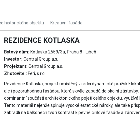
e historického objektu
Kreativní fasáda
REZIDENCE KOTLASKA
Bytový dům:
Kotlaska 2559/3a, Praha 8 - Libeň
Investor:
Central Group a.s.
Projektant:
Central Group a.s.
Zhotovitel:
Feri, s.r.o.
Rezidence Kotlaska, projekt umístěný v srdci dynamické pražské loka
ale i pozoruhodnou fasádou, která skvěle zapadá do okolní zástavby, a 
dominantní součástí architektonického pojetí celého objektu, využívá l
Tento materiál nejenže splňuje vysoké estetické nároky, ale také přis
zábradlí na balkonech tvoří kontrast k pevné cihlové fasádě a zárove