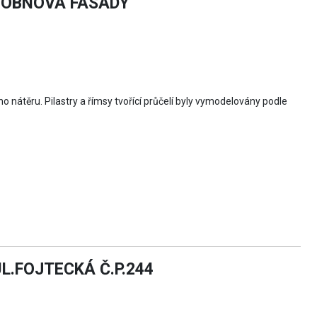
- OBNOVA FASÁDY
o nátěru. Pilastry a římsy tvořící průčelí byly vymodelovány podle
.FOJTECKÁ Č.P.244