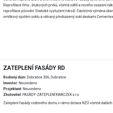
Reprofilace říms , štukových prvků, včetně odlití a nového osazení n
reprofilace původní. Statické vyztužení nároží. Částečná výměna ok
omítkový systém soklu a větraný předsazený sokl deskami Cementex. F
ZATEPLENÍ FASÁDY RD
Rodinný dům:
Dobratice 306, Dobratice
Investor:
Neuvedeno
Projektant:
Neuvedeno
Zhotovitel:
FASÁDY-ZATEPLENÍ KWACZEK s.r.o.
Zateplení fasády rodinného domu v rámci dotace NZÚ včetně dalších 