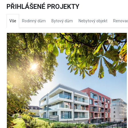
PŘIHLÁŠENÉ PROJEKTY
Vše
Rodinný dům
Bytový dům
Nebytový objekt
Renovac