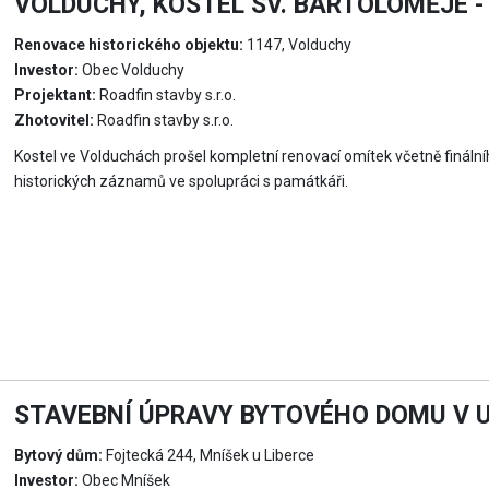
VOLDUCHY, KOSTEL SV. BARTOLOMĚJE 
Renovace historického objektu:
1147, Volduchy
Investor:
Obec Volduchy
Projektant:
Roadfin stavby s.r.o.
Zhotovitel:
Roadfin stavby s.r.o.
Kostel ve Volduchách prošel kompletní renovací omítek včetně finálníh
historických záznamů ve spolupráci s památkáři.
STAVEBNÍ ÚPRAVY BYTOVÉHO DOMU V UL
Bytový dům:
Fojtecká 244, Mníšek u Liberce
Investor:
Obec Mníšek