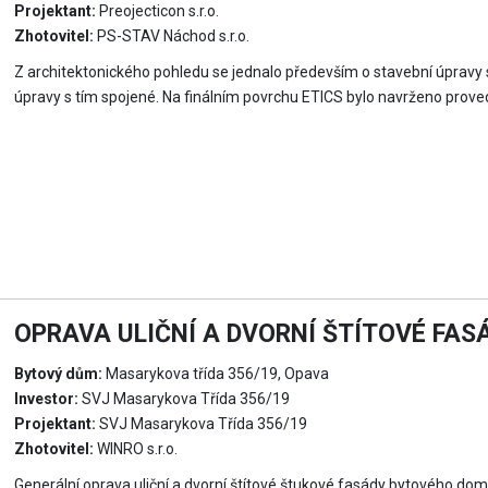
Projektant:
Preojecticon s.r.o.
Zhotovitel:
PS-STAV Náchod s.r.o.
Z architektonického pohledu se jednalo především o stavební úpravy s
úpravy s tím spojené. Na finálním povrchu ETICS bylo navrženo prov
OPRAVA ULIČNÍ A DVORNÍ ŠTÍTOVÉ FA
Bytový dům:
Masarykova třída 356/19, Opava
Investor:
SVJ Masarykova Třída 356/19
Projektant:
SVJ Masarykova Třída 356/19
Zhotovitel:
WINRO s.r.o.
Generální oprava uliční a dvorní štítové štukové fasády bytového dom