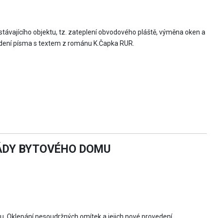
távajícího objektu, tz. zateplení obvodového pláště, výměna oken a
edení písma s textem z románu K.Čapka RUR.
SÁDY BYTOVÉHO DOMU
u. Oklepání nesoudržných omítek a jejich nové provedení.