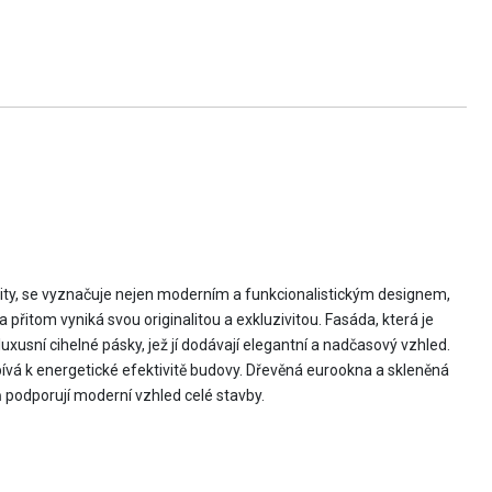
lity, se vyznačuje nejen moderním a funkcionalistickým designem,
přitom vyniká svou originalitou a exkluzivitou. Fasáda, která je
uxusní cihelné pásky, jež jí dodávají elegantní a nadčasový vzhled.
pívá k energetické efektivitě budovy. Dřevěná eurookna a skleněná
ň podporují moderní vzhled celé stavby.