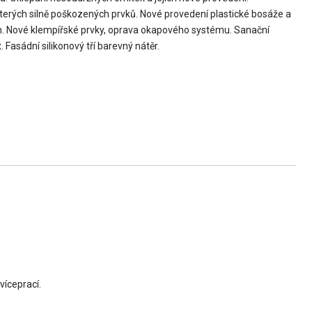
ěkterých silně poškozených prvků. Nové provedení plastické bosáže a
en. Nové klempířské prvky, oprava okapového systému. Sanační
asádní silikonový tří barevný nátěr.
víceprací.