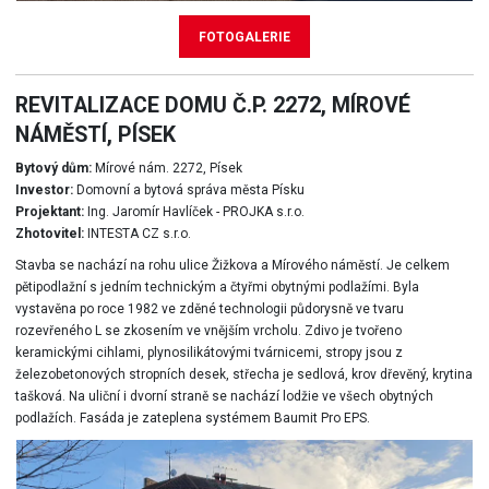
FOTOGALERIE
REVITALIZACE DOMU Č.P. 2272, MÍROVÉ
NÁMĚSTÍ, PÍSEK
Bytový dům:
Mírové nám. 2272, Písek
Investor:
Domovní a bytová správa města Písku
Projektant:
Ing. Jaromír Havlíček - PROJKA s.r.o.
Zhotovitel:
INTESTA CZ s.r.o.
Stavba se nachází na rohu ulice Žižkova a Mírového náměstí. Je celkem
pětipodlažní s jedním technickým a čtyřmi obytnými podlažími. Byla
vystavěna po roce 1982 ve zděné technologii půdorysně ve tvaru
rozevřeného L se zkosením ve vnějším vrcholu. Zdivo je tvořeno
keramickými cihlami, plynosilikátovými tvárnicemi, stropy jsou z
železobetonových stropních desek, střecha je sedlová, krov dřevěný, krytina
tašková. Na uliční i dvorní straně se nachází lodžie ve všech obytných
podlažích. Fasáda je zateplena systémem Baumit Pro EPS.