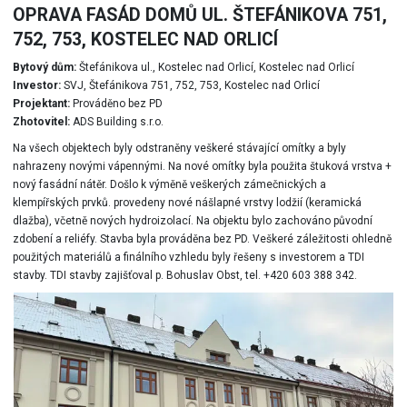
OPRAVA FASÁD DOMŮ UL. ŠTEFÁNIKOVA 751,
752, 753, KOSTELEC NAD ORLICÍ
Bytový dům:
Štefánikova ul., Kostelec nad Orlicí, Kostelec nad Orlicí
Investor:
SVJ, Štefánikova 751, 752, 753, Kostelec nad Orlicí
Projektant:
Prováděno bez PD
Zhotovitel:
ADS Building s.r.o.
Na všech objektech byly odstraněny veškeré stávající omítky a byly
nahrazeny novými vápennými. Na nové omítky byla použita štuková vrstva +
nový fasádní nátěr. Došlo k výměně veškerých zámečnických a
klempířských prvků. provedeny nové nášlapné vrstvy lodžií (keramická
dlažba), včetně nových hydroizolací. Na objektu bylo zachováno původní
zdobení a reliéfy. Stavba byla prováděna bez PD. Veškeré záležitosti ohledně
použitých materiálů a finálního vzhledu byly řešeny s investorem a TDI
stavby. TDI stavby zajišťoval p. Bohuslav Obst, tel. +420 603 388 342.