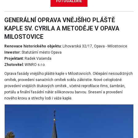
FOTOGALERIE
GENERÁLNÍ OPRAVA VNĚJŠÍHO PLÁŠTĚ
KAPLE SV. CYRILA A METODĚJE V OPAVA
MILOSTOVICE
Renovace historického objektu:
Lihovarská 32/17, Opava - Milostovice
Investor:
Statutární město Opava
Projektant:
Radek Vašenda
Zhotovitel:
WINRO s.r.o.
Oprava fasády vnějšího pláště kaple v Milostovicích. Oklepání nesoudržných
omítek, provedení sanačních omítek soklu zákristie. Nové celoplošné
provedení vnějších štukových omítek , včetně reprofilace říms, šambrán,
portálu a finální fasádní nátěr silikonovou barvou. Snesení a provedení
nového krovu a střechy lodi i věže kaple.