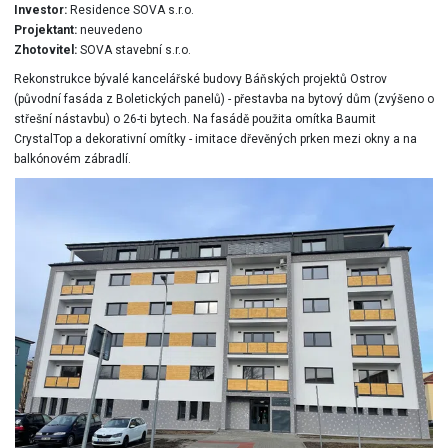
Investor:
Residence SOVA s.r.o.
Projektant:
neuvedeno
Zhotovitel:
SOVA stavební s.r.o.
Rekonstrukce bývalé kancelářské budovy Báňských projektů Ostrov
(původní fasáda z Boletických panelů) - přestavba na bytový dům (zvýšeno o
střešní nástavbu) o 26-ti bytech. Na fasádě použita omítka Baumit
CrystalTop a dekorativní omítky - imitace dřevěných prken mezi okny a na
balkónovém zábradlí.