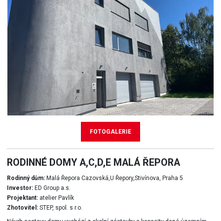
FOTOGALERIE
RODINNÉ DOMY A,C,D,E MALÁ ŘEPORA
Rodinný dům:
Malá Řepora Cazovská,U Řepory,Stivínova, Praha 5
Investor:
ED Group a.s.
Projektant:
atelier Pavlík
Zhotovitel:
STEP, spol. s r.o.