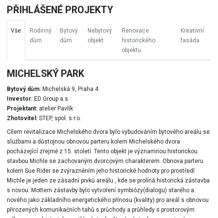
PŘIHLÁŠENÉ PROJEKTY
Vše
Rodinný
Bytový
Nebytový
Renovace
Kreativní
dům
dům
objekt
historického
fasáda
objektu
MICHELSKÝ PARK
Bytový dům:
Michelská 9, Praha 4
Investor:
ED Group a.s.
Projektant:
atelier Pavlík
Zhotovitel:
STEP, spol. s r.o.
Cílem revitalizace Michelského dvora bylo vybudováním bytového areálu se
službami a důstojnou obnovou parteru kolem Michelského dvora
pocházející zřejmě z 15. století. Tento objekt je významnou historickou
stavbou Michle se zachovaným dvorcovým charakterem. Obnova parteru
kolem Sue Rider se zvýrazněním jeho historické hodnoty pro prostředí
Michle je jeden ze zásadní prvků areálu , kde se prolíná historická zástavba
s novou. Mottem zástavby bylo vytvoření symbiózy(dialogu) starého a
nového jako základního energetického přínosu (kvality) pro areál s obnovou
přirozených komunikačních tahů s průchody a průhledy s prostorovým