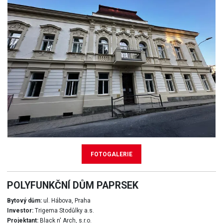
FOTOGALERIE
POLYFUNKČNÍ DŮM PAPRSEK
Bytový dům:
ul. Hábova, Praha
Investor:
Trigema Stodůlky a.s.
Projektant:
Black n' Arch, s.r.o.