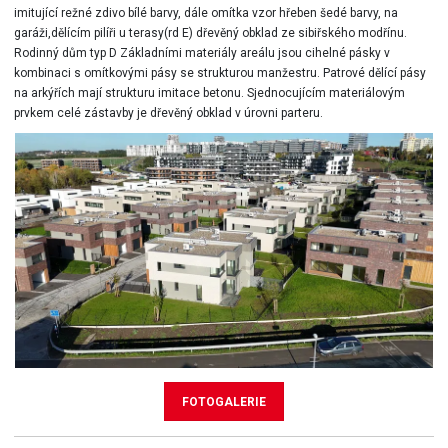
imitující režné zdivo bílé barvy, dále omítka vzor hřeben šedé barvy, na
garáži,dělícím pilíři u terasy(rd E) dřevěný obklad ze sibiřského modřínu.
Rodinný dům typ D Základními materiály areálu jsou cihelné pásky v
kombinaci s omítkovými pásy se strukturou manžestru. Patrové dělící pásy
na arkýřích mají strukturu imitace betonu. Sjednocujícím materiálovým
prvkem celé zástavby je dřevěný obklad v úrovni parteru.
FOTOGALERIE