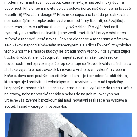
moderní administrativní budovou, která reflektuje náš technický duch a
odbornost. Při slunečním svitu se dá doslova říci že náš duch se na fasádě
zrcadlí :-))) **Fasádní design:** Přesně koncipovaná fasáda je realizována
nejmodernějším zateplovacím systémem od firmy Baumit, což zajišťuje
nejen energetickou účinnost, ale i stylový vzhled. Pro vyjádření naší
dynamiky a zaměření na kvalitu jsme zvolili metalické barvy v odstínech
stříbrné a titanové, které navozují dojem elegance a modernity a záměrně
se divákovi nepodbízí vděčným stereotypem a sladkou líbivostí. **Symbolika
vrcholů hor:** Na fasádě budovy se zrcadlí motiv vrcholů hor, symbolizující
trochu divokost, ale i důstojnost, majestátnost a naše horolezecké
dovednosti. Tento prvek nejenže reprezentuje špičkovou kvalitu našich prací,
ale také vyjadřuje náš závazek k inovaci a vrcholovým výkonům v oboru.
Naše budova není pouhým estetickým dílem – je to moderní architektura,
která spojuje kreativitu s technickým mistrovstvím. Je to náš společný
bezpečný Basecamp kde se připravujeme a odkud vyrážíme do terénu. Ať už
na stavby, nebo na vysoké fasády a nebo i do našich milovaných hor.
Srdečně vás zveme k prozkoumání naší inovativní realizace na výstavě a
soutěži fasád v kategorii novostavba.