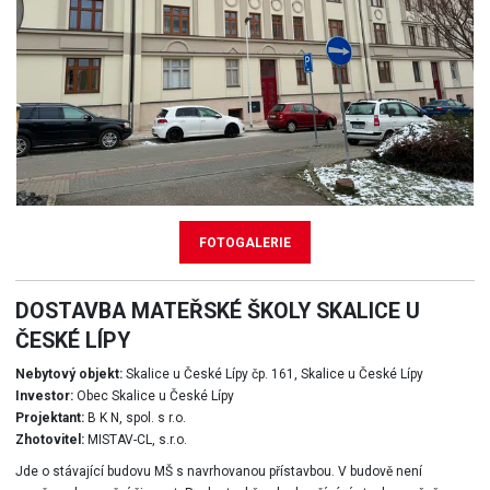
FOTOGALERIE
DOSTAVBA MATEŘSKÉ ŠKOLY SKALICE U
ČESKÉ LÍPY
Nebytový objekt:
Skalice u České Lípy čp. 161, Skalice u České Lípy
Investor:
Obec Skalice u České Lípy
Projektant:
B K N, spol. s r.o.
Zhotovitel:
MISTAV-CL, s.r.o.
Jde o stávající budovu MŠ s navrhovanou přístavbou. V budově není