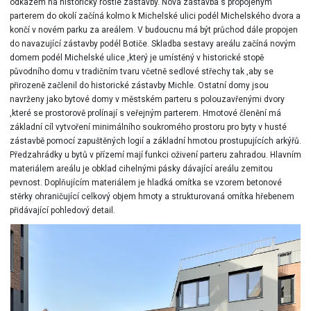
odkazem na historicky rostlé zástavby. Nová zástavba s propojeným
parterem do okolí začíná kolmo k Michelské ulici podél Michelského dvora a
končí v novém parku za areálem. V budoucnu má být průchod dále propojen
do navazující zástavby podél Botiče. Skladba sestavy areálu začíná novým
domem podél Michelské ulice ,který je umístěný v historické stopě
původního domu v tradičním tvaru včetně sedlové střechy tak ,aby se
přirozeně začlenil do historické zástavby Michle. Ostatní domy jsou
navrženy jako bytové domy v městském parteru s polouzavřenými dvory
,které se prostorově prolínají s veřejným parterem. Hmotové členění má
základní cíl vytvoření minimálního soukromého prostoru pro byty v husté
zástavbě pomocí zapuštěných logií a základní hmotou prostupujících arkýřů.
Předzahrádky u bytů v přízemí mají funkci oživení parteru zahradou. Hlavním
materiálem areálu je obklad cihelnými pásky dávající areálu zemitou
pevnost. Doplňujícím materiálem je hladká omítka se vzorem betonové
stěrky ohraničující celkový objem hmoty a strukturovaná omítka hřebenem
přidávající pohledový detail.