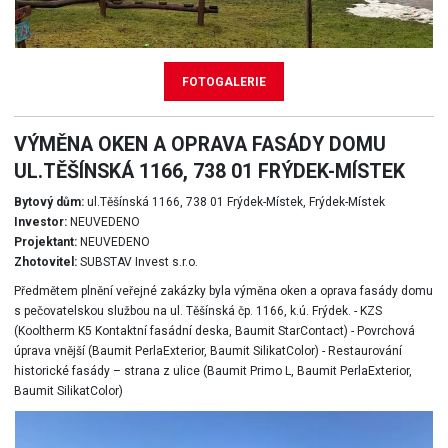
FOTOGALERIE
VÝMĚNA OKEN A OPRAVA FASÁDY DOMU
UL.TĚŠÍNSKÁ 1166, 738 01 FRÝDEK-MÍSTEK
Bytový dům:
ul.Těšínská 1166, 738 01 Frýdek-Místek, Frýdek-Místek
Investor:
NEUVEDENO
Projektant:
NEUVEDENO
Zhotovitel:
SUBSTAV Invest s.r.o.
Předmětem plnění veřejné zakázky byla výměna oken a oprava fasády domu
s pečovatelskou službou na ul. Těšínská čp. 1166, k.ú. Frýdek. - KZS
(Kooltherm K5 Kontaktní fasádní deska, Baumit StarContact) - Povrchová
úprava vnější (Baumit PerlaExterior, Baumit SilikatColor) - Restaurování
historické fasády – strana z ulice (Baumit Primo L, Baumit PerlaExterior,
Baumit SilikatColor)