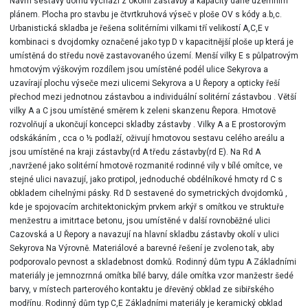
Návrh sestavy domu vychází z okolní zástavby a kapacity dané územním
plánem. Plocha pro stavbu je čtvrtkruhová výseč v ploše OV s kódy a.b,c.
Urbanistická skladba je řešena solitérními vilkami tří velikostí A,C,E v
kombinaci s dvojdomky označené jako typ D v kapacitnější ploše up která je
umístěná do středu nově zastavovaného území. Menší vilky E s půlpatrovým
hmotovým výškovým rozdílem jsou umístěné podél ulice Sekyrova a
uzavírají plochu výseče mezi ulicemi Sekyrova a U Řepory a opticky řeší
přechod mezi jednotnou zástavbou a individuální solitérní zástavbou . Větší
vilky A a C jsou umístěné směrem k zeleni skanzenu Řepora. Hmotově
rozvolňují a ukončují koncepci skladby zástavby . Vilky A a E prostorovým
odskákáním , cca o ½ podlaží, oživují hmotovou sestavu celého areálu a
jsou umístěné na kraji zástavby(rd A tředu zástavby(rd E). Na Rd A
,navržené jako solitérní hmotově rozmanité rodinné vily v bílé omítce, ve
stejné ulici navazují, jako protipol, jednoduché obdélníkové hmoty rd C s
obkladem cihelnými pásky. Rd D sestavené do symetrických dvojdomků ,
kde je spojovacím architektonickým prvkem arkýř s omítkou ve struktuře
menžestru a imitrtace betonu, jsou umístěné v další rovnoběžné ulici
Cazovská a U Řepory a navazují na hlavní skladbu zástavby okolí v ulici
Sekyrova Na Výrovně. Materiálové a barevné řešení je zvoleno tak, aby
podporovalo pevnost a skladebnost domků. Rodinný dům typu A Základními
materiály je jemnozrnná omítka bílé barvy, dále omítka vzor manžestr šedé
barvy, v místech parterového kontaktu je dřevěný obklad ze sibiřského
modřínu. Rodinný dům typ C,E Základními materiály je keramický obklad