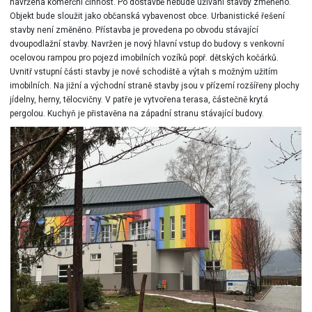
navržena komerční činnost. Po dostavbě nebude užívání stavby změněno.
Objekt bude sloužit jako občanská vybavenost obce. Urbanistické řešení
stavby není změněno. Přístavba je provedena po obvodu stávající
dvoupodlažní stavby. Navržen je nový hlavní vstup do budovy s venkovní
ocelovou rampou pro pojezd imobilních vozíků popř. dětských kočárků.
Uvnitř vstupní části stavby je nové schodiště a výtah s možným užitím
imobilních. Na jižní a východní straně stavby jsou v přízemí rozšířeny plochy
jídelny, herny, tělocvičny. V patře je vytvořena terasa, částečně krytá
pergolou. Kuchyň je přistavěna na západní stranu stávající budovy.