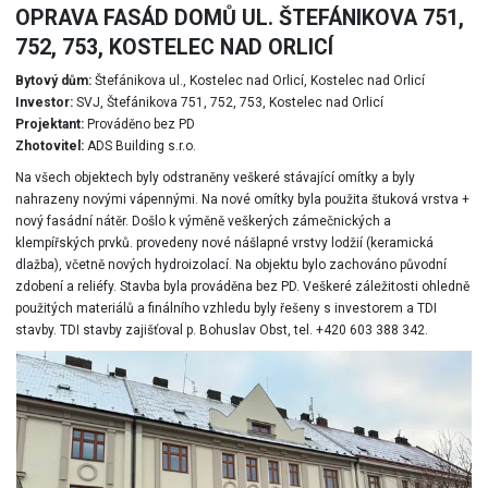
OPRAVA FASÁD DOMŮ UL. ŠTEFÁNIKOVA 751,
752, 753, KOSTELEC NAD ORLICÍ
Bytový dům:
Štefánikova ul., Kostelec nad Orlicí, Kostelec nad Orlicí
Investor:
SVJ, Štefánikova 751, 752, 753, Kostelec nad Orlicí
Projektant:
Prováděno bez PD
Zhotovitel:
ADS Building s.r.o.
Na všech objektech byly odstraněny veškeré stávající omítky a byly
nahrazeny novými vápennými. Na nové omítky byla použita štuková vrstva +
nový fasádní nátěr. Došlo k výměně veškerých zámečnických a
klempířských prvků. provedeny nové nášlapné vrstvy lodžií (keramická
dlažba), včetně nových hydroizolací. Na objektu bylo zachováno původní
zdobení a reliéfy. Stavba byla prováděna bez PD. Veškeré záležitosti ohledně
použitých materiálů a finálního vzhledu byly řešeny s investorem a TDI
stavby. TDI stavby zajišťoval p. Bohuslav Obst, tel. +420 603 388 342.