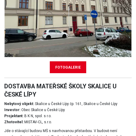
FOTOGALERIE
DOSTAVBA MATEŘSKÉ ŠKOLY SKALICE U
ČESKÉ LÍPY
Nebytový objekt:
Skalice u České Lípy čp. 161, Skalice u České Lípy
Investor:
Obec Skalice u České Lípy
Projektant:
B K N, spol. s r.o.
Zhotovitel:
MISTAV-CL, s.r.o.
Jde o stávající budovu MŠ s navrhovanou přístavbou. V budově není