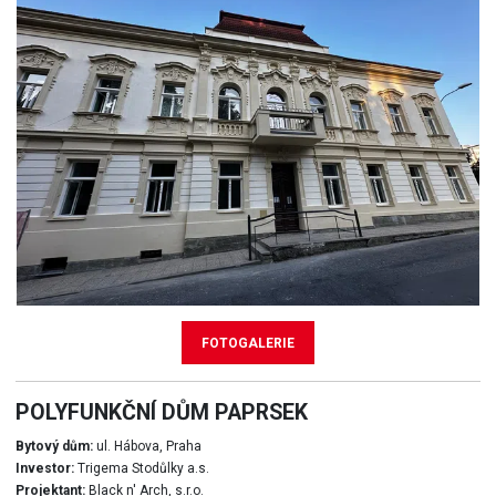
FOTOGALERIE
POLYFUNKČNÍ DŮM PAPRSEK
Bytový dům:
ul. Hábova, Praha
Investor:
Trigema Stodůlky a.s.
Projektant:
Black n' Arch, s.r.o.