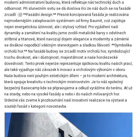
moderní administrativní budovou, která reflektuje náš technický duch a
odbornost. Při slunečním svitu se dá doslova říci že náš duch se na fasádě
zrcadlí :-))) **Fasádní design:** Přesně koncipovaná fasáda je realizována
nejmodernějším zateplovacím systémem od firmy Baumit, což zajišťuje
nejen energetickou účinnost, ale i stylový vzhled. Pro vyjádření naší
dynamiky a zaměření na kvalitu jsme zvolili metalické barvy v odstínech
stříbrné a titanové, které navozují dojem elegance a modernity a záměrně
se divákovi nepodbízí vděčným stereotypem a sladkou líbivostí. **Symbolika
vrcholů hor:** Na fasádě budovy se zrcadlí motiv vrcholů hor, symbolizující
trochu divokost, ale i důstojnost, majestátnost a naše horolezecké
dovednosti. Tento prvek nejenže reprezentuje špičkovou kvalitu našich prací,
ale také vyjadřuje náš závazek k inovaci a vrcholovým výkonům v oboru.
Naše budova není pouhým estetickým dílem – je to moderní architektura,
která spojuje kreativitu s technickým mistrovstvím. Je to náš společný
bezpečný Basecamp kde se připravujeme a odkud vyrážíme do terénu. Ať už
na stavby, nebo na vysoké fasády a nebo i do našich milovaných hor.
Srdečně vás zveme k prozkoumání naší inovativní realizace na výstavě a
soutěži fasád v kategorii novostavba.