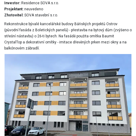
Investor:
Residence SOVA s.r.o.
Projektant:
neuvedeno
Zhotovitel:
SOVA stavební s.r.o.
Rekonstrukce bývalé kancelářské budovy Báňských projektů Ostrov
(původní fasáda z Boletických panelů) - přestavba na bytový dům (zvýšeno o
střešní nástavbu) o 26-ti bytech. Na fasádě použita omítka Baumit
CrystalTop a dekorativní omítky - imitace dřevěných prken mezi okny a na
balkónovém zábradlí.