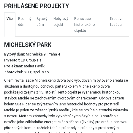
PŘIHLÁŠENÉ PROJEKTY
Vše
Rodinný
Bytový
Nebytový
Renovace
Kreativní
dům
dům
objekt
historického
fasáda
objektu
MICHELSKÝ PARK
Bytový dům:
Michelská 9, Praha 4
Investor:
ED Group a.s.
Projektant:
atelier Pavlík
Zhotovitel:
STEP, spol. s r.o.
Cílem revitalizace Michelského dvora bylo vybudováním bytového areálu se
službami a důstojnou obnovou parteru kolem Michelského dvora
pocházející zřejmě z 15. století. Tento objekt je významnou historickou
stavbou Michle se zachovaným dvorcovým charakterem. Obnova parteru
kolem Sue Rider se zvýrazněním jeho historické hodnoty pro prostředí
Michle je jeden ze zásadní prvků areálu , kde se prolíná historická zástavba
s novou. Mottem zástavby bylo vytvoření symbiózy(dialogu) starého a
nového jako základního energetického přínosu (kvality) pro areál s obnovou
přirozených komunikačních tahů s průchody a průhledy s prostorovým