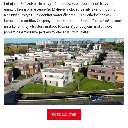
imitující režné zdivo bílé barvy, dále omítka vzor hřeben šedé barvy, na
garáži,dělícím pilíři u terasy(rd E) dřevěný obklad ze sibiřského modřínu.
Rodinný dům typ D Základními materiály areálu jsou cihelné pásky v
kombinaci s omítkovými pásy se strukturou manžestru. Patrové dělící pásy
na arkýřích mají strukturu imitace betonu. Sjednocujícím materiálovým
prvkem celé zástavby je dřevěný obklad v úrovni parteru.
FOTOGALERIE