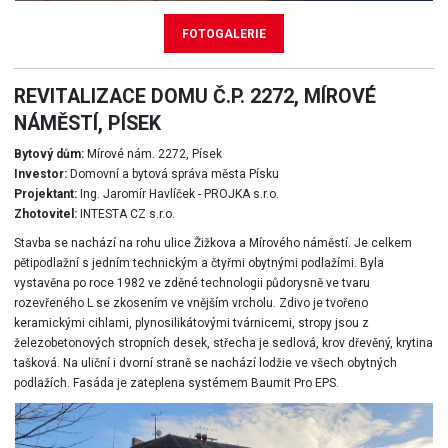
FOTOGALERIE
REVITALIZACE DOMU Č.P. 2272, MÍROVÉ
NÁMĚSTÍ, PÍSEK
Bytový dům:
Mírové nám. 2272, Písek
Investor:
Domovní a bytová správa města Písku
Projektant:
Ing. Jaromír Havlíček - PROJKA s.r.o.
Zhotovitel:
INTESTA CZ s.r.o.
Stavba se nachází na rohu ulice Žižkova a Mírového náměstí. Je celkem
pětipodlažní s jedním technickým a čtyřmi obytnými podlažími. Byla
vystavěna po roce 1982 ve zděné technologii půdorysně ve tvaru
rozevřeného L se zkosením ve vnějším vrcholu. Zdivo je tvořeno
keramickými cihlami, plynosilikátovými tvárnicemi, stropy jsou z
železobetonových stropních desek, střecha je sedlová, krov dřevěný, krytina
tašková. Na uliční i dvorní straně se nachází lodžie ve všech obytných
podlažích. Fasáda je zateplena systémem Baumit Pro EPS.