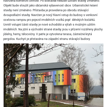
navržena komerční činnost. Po dostavbě nebude užívání stavby změněno.
Objekt bude sloužit jako občanská vybavenost obce. Urbanistické řešení
stavby není změněno. Přístavba je provedena po obvodu stávající
dvoupodlažní stavby. Navržen je nový hlavní vstup do budovy s venkovní
ocelovou rampou pro pojezd imobilních vozíků popř. dětských kočárků.
Uvnitř vstupní části stavby je nové schodiště a výtah s možným užitím
imobilních. Na jižní a východní straně stavby jsou v přízemí rozšířeny plochy
jídelny, herny, tělocvičny. V patře je vytvořena terasa, částečně krytá
pergolou. Kuchyň je přistavěna na západní stranu stávající budovy.