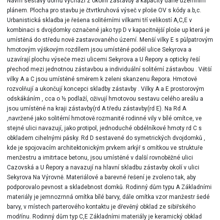
Návrh sestavy domu vychází z okolní zástavby a kapacity dané územním
plánem. Plocha pro stavbu je čtvrtkruhová výseč v ploše OV s kódy a.b,c.
Urbanistická skladba je řešena solitérními vilkami tří velikostí A,C,E v
kombinaci s dvojdomky označené jako typ D v kapacitnější ploše up která je
umístěná do středu nově zastavovaného území. Menší vilky E s půlpatrovým
hmotovým výškovým rozdílem jsou umístěné podél ulice Sekyrova a
uzavírají plochu výseče mezi ulicemi Sekyrova a U Řepory a opticky řeší
přechod mezi jednotnou zástavbou a individuální solitérní zástavbou . Větší
vilky A a C jsou umístěné směrem k zeleni skanzenu Řepora. Hmotově
rozvolňují a ukončují koncepci skladby zástavby . Vilky A a E prostorovým
odskákáním , cca o ½ podlaží, oživují hmotovou sestavu celého areálu a
jsou umístěné na kraji zástavby(rd A tředu zástavby(rd E). Na Rd A
,navržené jako solitérní hmotově rozmanité rodinné vily v bílé omítce, ve
stejné ulici navazují, jako protipol, jednoduché obdélníkové hmoty rd C s
obkladem cihelnými pásky. Rd D sestavené do symetrických dvojdomků ,
kde je spojovacím architektonickým prvkem arkýř s omítkou ve struktuře
menžestru a imitrtace betonu, jsou umístěné v další rovnoběžné ulici
Cazovská a U Řepory a navazují na hlavní skladbu zástavby okolí v ulici
Sekyrova Na Výrovně. Materiálové a barevné řešení je zvoleno tak, aby
podporovalo pevnost a skladebnost domků. Rodinný dům typu A Základními
materiály je jemnozrnná omítka bílé barvy, dále omítka vzor manžestr šedé
barvy, v místech parterového kontaktu je dřevěný obklad ze sibiřského
modřínu. Rodinný dům typ C,E Základními materiály je keramický obklad