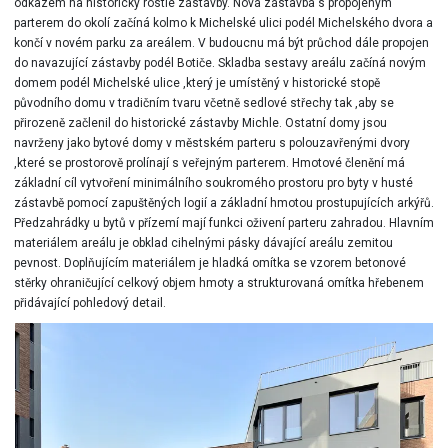
odkazem na historicky rostlé zástavby. Nová zástavba s propojeným
parterem do okolí začíná kolmo k Michelské ulici podél Michelského dvora a
končí v novém parku za areálem. V budoucnu má být průchod dále propojen
do navazující zástavby podél Botiče. Skladba sestavy areálu začíná novým
domem podél Michelské ulice ,který je umístěný v historické stopě
původního domu v tradičním tvaru včetně sedlové střechy tak ,aby se
přirozeně začlenil do historické zástavby Michle. Ostatní domy jsou
navrženy jako bytové domy v městském parteru s polouzavřenými dvory
,které se prostorově prolínají s veřejným parterem. Hmotové členění má
základní cíl vytvoření minimálního soukromého prostoru pro byty v husté
zástavbě pomocí zapuštěných logií a základní hmotou prostupujících arkýřů.
Předzahrádky u bytů v přízemí mají funkci oživení parteru zahradou. Hlavním
materiálem areálu je obklad cihelnými pásky dávající areálu zemitou
pevnost. Doplňujícím materiálem je hladká omítka se vzorem betonové
stěrky ohraničující celkový objem hmoty a strukturovaná omítka hřebenem
přidávající pohledový detail.