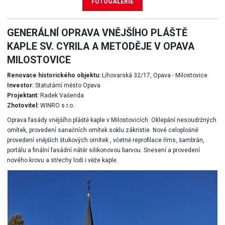
FOTOGALERIE
GENERÁLNÍ OPRAVA VNĚJŠÍHO PLÁŠTĚ
KAPLE SV. CYRILA A METODĚJE V OPAVA
MILOSTOVICE
Renovace historického objektu:
Lihovarská 32/17, Opava - Milostovice
Investor:
Statutární město Opava
Projektant:
Radek Vašenda
Zhotovitel:
WINRO s.r.o.
Oprava fasády vnějšího pláště kaple v Milostovicích. Oklepání nesoudržných
omítek, provedení sanačních omítek soklu zákristie. Nové celoplošné
provedení vnějších štukových omítek , včetně reprofilace říms, šambrán,
portálu a finální fasádní nátěr silikonovou barvou. Snesení a provedení
nového krovu a střechy lodi i věže kaple.