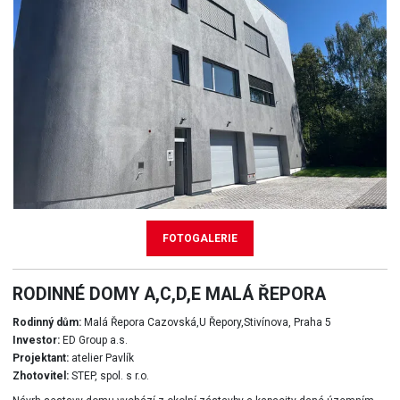
FOTOGALERIE
RODINNÉ DOMY A,C,D,E MALÁ ŘEPORA
Rodinný dům:
Malá Řepora Cazovská,U Řepory,Stivínova, Praha 5
Investor:
ED Group a.s.
Projektant:
atelier Pavlík
Zhotovitel:
STEP, spol. s r.o.