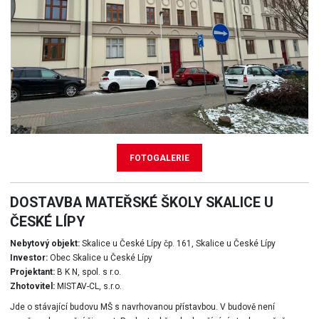
FOTOGALERIE
DOSTAVBA MATEŘSKÉ ŠKOLY SKALICE U
ČESKÉ LÍPY
Nebytový objekt:
Skalice u České Lípy čp. 161, Skalice u České Lípy
Investor:
Obec Skalice u České Lípy
Projektant:
B K N, spol. s r.o.
Zhotovitel:
MISTAV-CL, s.r.o.
Jde o stávající budovu MŠ s navrhovanou přístavbou. V budově není