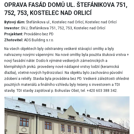
OPRAVA FASÁD DOMŮ UL. ŠTEFÁNIKOVA 751,
752, 753, KOSTELEC NAD ORLICÍ
Bytový dům:
Štefánikova ul., Kostelec nad Orlicí, Kostelec nad Orlicí
Investor:
SVJ, Štefánikova 751, 752, 753, Kostelec nad Orlicí
Projektant:
Prováděno bez PD
Zhotovitel:
ADS Building s.r.o.
Na všech objektech byly odstraněny veškeré stávající omítky a byly
nahrazeny novými vápennými. Na nové omítky byla použita štuková vrstva +
nový fasádní nátěr. Došlo k výměně veškerých zámečnických a
klempířských prvků. provedeny nové nášlapné vrstvy lodžií (keramická
dlažba), včetně nových hydroizolací. Na objektu bylo zachováno původní
zdobení a reliéfy. Stavba byla prováděna bez PD. Veškeré záležitosti ohledně
použitých materiálů a finálního vzhledu byly řešeny s investorem a TDI
stavby. TDI stavby zajišťoval p. Bohuslav Obst, tel. +420 603 388 342.