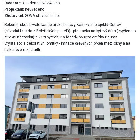
Investor:
Residence SOVA s.r.o.
Projektant:
neuvedeno
Zhotovitel:
SOVA stavební s.r.o.
Rekonstrukce bývalé kancelářské budovy Báňských projektů Ostrov
(původní fasáda z Boletických panelů) - přestavba na bytový dům (zvýšeno o
střešní nástavbu) o 26-ti bytech. Na fasádě použita omítka Baumit
CrystalTop a dekorativní omítky - imitace dřevěných prken mezi okny a na
balkónovém zábradlí.