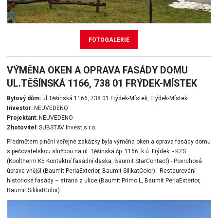
FOTOGALERIE
VÝMĚNA OKEN A OPRAVA FASÁDY DOMU
UL.TĚŠÍNSKÁ 1166, 738 01 FRÝDEK-MÍSTEK
Bytový dům:
ul.Těšínská 1166, 738 01 Frýdek-Místek, Frýdek-Místek
Investor:
NEUVEDENO
Projektant:
NEUVEDENO
Zhotovitel:
SUBSTAV Invest s.r.o.
Předmětem plnění veřejné zakázky byla výměna oken a oprava fasády domu
s pečovatelskou službou na ul. Těšínská čp. 1166, k.ú. Frýdek. - KZS
(Kooltherm K5 Kontaktní fasádní deska, Baumit StarContact) - Povrchová
úprava vnější (Baumit PerlaExterior, Baumit SilikatColor) - Restaurování
historické fasády – strana z ulice (Baumit Primo L, Baumit PerlaExterior,
Baumit SilikatColor)