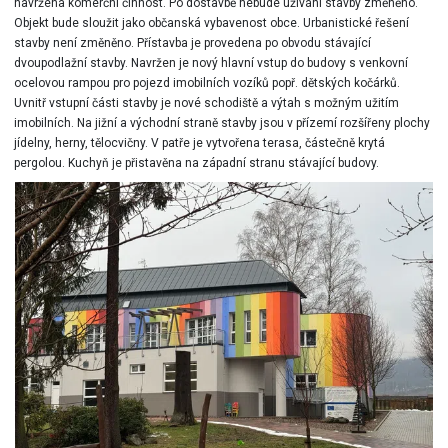
navržena komerční činnost. Po dostavbě nebude užívání stavby změněno.
Objekt bude sloužit jako občanská vybavenost obce. Urbanistické řešení
stavby není změněno. Přístavba je provedena po obvodu stávající
dvoupodlažní stavby. Navržen je nový hlavní vstup do budovy s venkovní
ocelovou rampou pro pojezd imobilních vozíků popř. dětských kočárků.
Uvnitř vstupní části stavby je nové schodiště a výtah s možným užitím
imobilních. Na jižní a východní straně stavby jsou v přízemí rozšířeny plochy
jídelny, herny, tělocvičny. V patře je vytvořena terasa, částečně krytá
pergolou. Kuchyň je přistavěna na západní stranu stávající budovy.