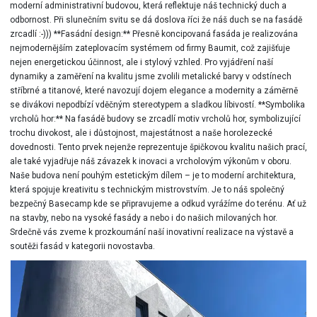
moderní administrativní budovou, která reflektuje náš technický duch a
odbornost. Při slunečním svitu se dá doslova říci že náš duch se na fasádě
zrcadlí :-))) **Fasádní design:** Přesně koncipovaná fasáda je realizována
nejmodernějším zateplovacím systémem od firmy Baumit, což zajišťuje
nejen energetickou účinnost, ale i stylový vzhled. Pro vyjádření naší
dynamiky a zaměření na kvalitu jsme zvolili metalické barvy v odstínech
stříbrné a titanové, které navozují dojem elegance a modernity a záměrně
se divákovi nepodbízí vděčným stereotypem a sladkou líbivostí. **Symbolika
vrcholů hor:** Na fasádě budovy se zrcadlí motiv vrcholů hor, symbolizující
trochu divokost, ale i důstojnost, majestátnost a naše horolezecké
dovednosti. Tento prvek nejenže reprezentuje špičkovou kvalitu našich prací,
ale také vyjadřuje náš závazek k inovaci a vrcholovým výkonům v oboru.
Naše budova není pouhým estetickým dílem – je to moderní architektura,
která spojuje kreativitu s technickým mistrovstvím. Je to náš společný
bezpečný Basecamp kde se připravujeme a odkud vyrážíme do terénu. Ať už
na stavby, nebo na vysoké fasády a nebo i do našich milovaných hor.
Srdečně vás zveme k prozkoumání naší inovativní realizace na výstavě a
soutěži fasád v kategorii novostavba.