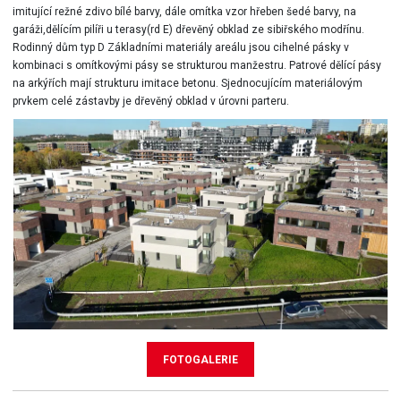
imitující režné zdivo bílé barvy, dále omítka vzor hřeben šedé barvy, na
garáži,dělícím pilíři u terasy(rd E) dřevěný obklad ze sibiřského modřínu.
Rodinný dům typ D Základními materiály areálu jsou cihelné pásky v
kombinaci s omítkovými pásy se strukturou manžestru. Patrové dělící pásy
na arkýřích mají strukturu imitace betonu. Sjednocujícím materiálovým
prvkem celé zástavby je dřevěný obklad v úrovni parteru.
FOTOGALERIE