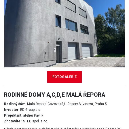
FOTOGALERIE
RODINNÉ DOMY A,C,D,E MALÁ ŘEPORA
Rodinný dům:
Malá Řepora Cazovská,U Řepory,Stivínova, Praha 5
Investor:
ED Group a.s.
Projektant:
atelier Pavlík
Zhotovitel:
STEP, spol. s r.o.