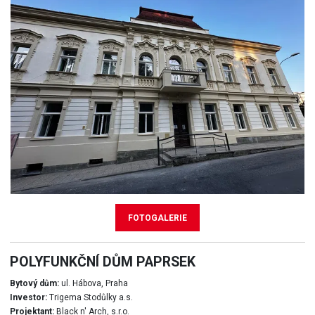
FOTOGALERIE
POLYFUNKČNÍ DŮM PAPRSEK
Bytový dům:
ul. Hábova, Praha
Investor:
Trigema Stodůlky a.s.
Projektant:
Black n' Arch, s.r.o.