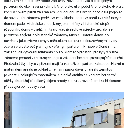
odkazem na historicky rostlé zástavby. Nová zástavba s propojeným
parterem do okolí začíná kolmo k Michelské ulici podél Michelského dvora a
končí v novém parku za areálem. V budoucnu má být průchod dále propojen
do navazující zástavby podél Botiče. Skladba sestavy areálu začíná novým
domem podél Michelské ulice ,který je umístěný v historické stopě
původního domu v tradičním tvaru včetně sedlové střechy tak ,aby se
přirozeně začlenil do historické zástavby Michle. Ostatní domy jsou
navrženy jako bytové domy v městském parteru s polouzavřenými dvory
,které se prostorově prolínají s veřejným parterem. Hmotové členění má
základní cíl vytvoření minimálního soukromého prostoru pro byty v husté
zástavbě pomocí zapuštěných logií a základní hmotou prostupujících arkýřů.
Předzahrádky u bytů v přízemí mají funkci oživení parteru zahradou. Hlavním
materiálem areálu je obklad cihelnými pásky dávající areálu zemitou
pevnost. Doplňujícím materiálem je hladká omítka se vzorem betonové
stěrky ohraničující celkový objem hmoty a strukturovaná omítka hřebenem
přidávající pohledový detail.