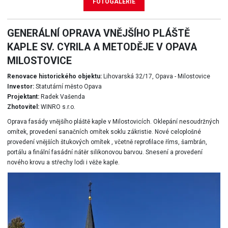
FOTOGALERIE
GENERÁLNÍ OPRAVA VNĚJŠÍHO PLÁŠTĚ
KAPLE SV. CYRILA A METODĚJE V OPAVA
MILOSTOVICE
Renovace historického objektu:
Lihovarská 32/17, Opava - Milostovice
Investor:
Statutární město Opava
Projektant:
Radek Vašenda
Zhotovitel:
WINRO s.r.o.
Oprava fasády vnějšího pláště kaple v Milostovicích. Oklepání nesoudržných
omítek, provedení sanačních omítek soklu zákristie. Nové celoplošné
provedení vnějších štukových omítek , včetně reprofilace říms, šambrán,
portálu a finální fasádní nátěr silikonovou barvou. Snesení a provedení
nového krovu a střechy lodi i věže kaple.