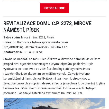
FOTOGALERIE
REVITALIZACE DOMU Č.P. 2272, MÍROVÉ
NÁMĚSTÍ, PÍSEK
Bytový dům:
Mírové nám. 2272, Písek
Investor:
Domovní a bytová správa města Písku
Projektant:
Ing. Jaromír Havlíček - PROJKA s.r.o.
Zhotovitel:
INTESTA CZ s.r.o.
Stavba se nachází na rohu ulice Žižkova a Mírového náměstí. Je celkem
pětipodlažní s jedním technickým a čtyřmi obytnými podlažími. Byla
vystavěna po roce 1982 ve zděné technologii půdorysně ve tvaru
rozevřeného L se zkosením ve vnějším vrcholu. Zdivo je tvořeno
keramickými cihlami, plynosilikátovými tvárnicemi, stropy jsou z
železobetonových stropních desek, střecha je sedlová, krov dřevěný, krytina
tašková. Na uliční i dvorní straně se nachází lodžie ve všech obytných
podlažích. Fasáda je zateplena systémem Baumit Pro EPS.