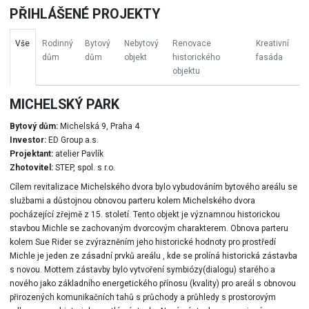
PŘIHLÁŠENÉ PROJEKTY
Vše
Rodinný
Bytový
Nebytový
Renovace
Kreativní
dům
dům
objekt
historického
fasáda
objektu
MICHELSKÝ PARK
Bytový dům:
Michelská 9, Praha 4
Investor:
ED Group a.s.
Projektant:
atelier Pavlík
Zhotovitel:
STEP, spol. s r.o.
Cílem revitalizace Michelského dvora bylo vybudováním bytového areálu se
službami a důstojnou obnovou parteru kolem Michelského dvora
pocházející zřejmě z 15. století. Tento objekt je významnou historickou
stavbou Michle se zachovaným dvorcovým charakterem. Obnova parteru
kolem Sue Rider se zvýrazněním jeho historické hodnoty pro prostředí
Michle je jeden ze zásadní prvků areálu , kde se prolíná historická zástavba
s novou. Mottem zástavby bylo vytvoření symbiózy(dialogu) starého a
nového jako základního energetického přínosu (kvality) pro areál s obnovou
přirozených komunikačních tahů s průchody a průhledy s prostorovým