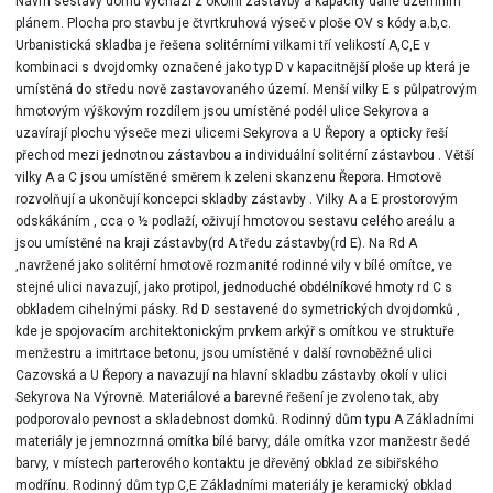
Návrh sestavy domu vychází z okolní zástavby a kapacity dané územním
plánem. Plocha pro stavbu je čtvrtkruhová výseč v ploše OV s kódy a.b,c.
Urbanistická skladba je řešena solitérními vilkami tří velikostí A,C,E v
kombinaci s dvojdomky označené jako typ D v kapacitnější ploše up která je
umístěná do středu nově zastavovaného území. Menší vilky E s půlpatrovým
hmotovým výškovým rozdílem jsou umístěné podél ulice Sekyrova a
uzavírají plochu výseče mezi ulicemi Sekyrova a U Řepory a opticky řeší
přechod mezi jednotnou zástavbou a individuální solitérní zástavbou . Větší
vilky A a C jsou umístěné směrem k zeleni skanzenu Řepora. Hmotově
rozvolňují a ukončují koncepci skladby zástavby . Vilky A a E prostorovým
odskákáním , cca o ½ podlaží, oživují hmotovou sestavu celého areálu a
jsou umístěné na kraji zástavby(rd A tředu zástavby(rd E). Na Rd A
,navržené jako solitérní hmotově rozmanité rodinné vily v bílé omítce, ve
stejné ulici navazují, jako protipol, jednoduché obdélníkové hmoty rd C s
obkladem cihelnými pásky. Rd D sestavené do symetrických dvojdomků ,
kde je spojovacím architektonickým prvkem arkýř s omítkou ve struktuře
menžestru a imitrtace betonu, jsou umístěné v další rovnoběžné ulici
Cazovská a U Řepory a navazují na hlavní skladbu zástavby okolí v ulici
Sekyrova Na Výrovně. Materiálové a barevné řešení je zvoleno tak, aby
podporovalo pevnost a skladebnost domků. Rodinný dům typu A Základními
materiály je jemnozrnná omítka bílé barvy, dále omítka vzor manžestr šedé
barvy, v místech parterového kontaktu je dřevěný obklad ze sibiřského
modřínu. Rodinný dům typ C,E Základními materiály je keramický obklad