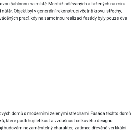
celovou šablonou na místě. Montáž odlévaných a tažených na míru
átěr. Objekt byl v generální rekonstruci včetně krovu, střechy,
ováděných prací, kdy na samotnou realizaci fasády byly pouze dva
ytových domů s moderními zelenými střechami. Fasáda těchto domů
, které podtrhují lehkost a vzdušnost celkového designu.
ají budovám nezaměnitelný charakter, zatímco dřevěné vertikální