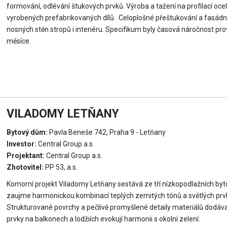
formování, odlévání štukových prvků. Výroba a tažení na profilací o
vyrobených prefabrikovaných dílů . Celoplošné přeštukování a fasádní n
nosných stěn stropů i interiéru. Specifikum byly časová náročnost pr
měsíce.
VILADOMY LETŇANY
Bytový dům:
Pavla Beneše 742, Praha 9 - Letňany
Investor:
Central Group a.s.
Projektant:
Central Group a.s.
Zhotovitel:
PP 53, a.s.
Komorní projekt Viladomy Letňany sestává ze tří nízkopodlažních b
zaujme harmonickou kombinací teplých zemitých tónů a světlých prvků
Strukturované povrchy a pečlivě promyšlené detaily materiálů dodáv
prvky na balkonech a lodžiích evokují harmonii s okolní zelení.