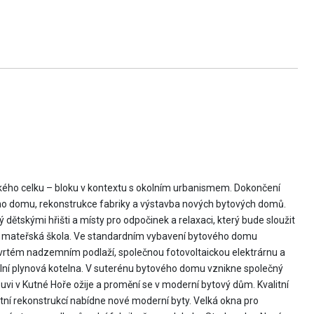
kého celku – bloku v kontextu s okolním urbanismem. Dokončení
ého domu, rekonstrukce fabriky a výstavba nových bytových domů.
 dětskými hřišti a místy pro odpočinek a relaxaci, který bude sloužit
t mateřská škola. Ve standardním vybavení bytového domu
čtvrtém nadzemním podlaží, společnou fotovoltaickou elektrárnu a
lní plynová kotelna. V suterénu bytového domu vznikne společný
uvi v Kutné Hoře ožije a promění se v moderní bytový dům. Kvalitní
tní rekonstrukcí nabídne nové moderní byty. Velká okna pro