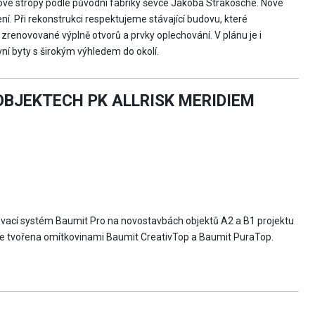
mové stropy podle původní fabriky ševce Jakoba Strakosche. Nové
í. Při rekonstrukci respektujeme stávající budovu, které
zrenovované výplně otvorů a prvky oplechování. V plánu je i
í byty s širokým výhledem do okolí.
BJEKTECH PK ALLRISK MERIDIEM
lovací systém Baumit Pro na novostavbách objektů A2 a B1 projektu
 je tvořena omítkovinami Baumit CreativTop a Baumit PuraTop.