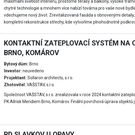
maximální světlost interiéru, prostorné terasy a balkony, vysoké trá
chytré technologie a mnohem více nabízí továrna pro vaše nové bydlen
vdechujeme nový život. Zrevitalizovaná fasáda s obnovenými detaily, 
kompletní rekonstrukce střechy, kde vytvoříme plnohodnotné podkrovn
KONTAKTNÍ ZATEPLOVACÍ SYSTÉM NA O
BRNO, KOMÁROV
Bytový dům:
Brno
Investor:
neuvedeno
Projektant:
Sollaron architects, s.r.o.
Zhotovitel:
VAŠSTAV, s.r.o.
Společnost VAŠSTAV, s.r.o. zrealizovala v roce 2024 kontaktní zatep
PK Allrisk Meridiem Brno, Komárov. Finální povrchová úprava objektů
RD SLAVKOV U OPAVY