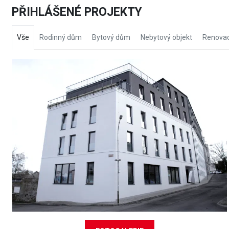
PŘIHLÁŠENÉ PROJEKTY
Vše
Rodinný dům
Bytový dům
Nebytový objekt
Renovac