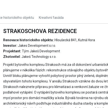
e historického objektu
Kreativní fasáda
STRAKOSCHOVA REZIDENCE
Renovace historického objektu:
Hloušecká 841, Kutná Hora
Investor:
Jakes Development s.r.o.
Projektant:
Tým Jakeš Development
Zhotovitel:
Jakeš Technology s.r.o.
Projekt bytového komplexu Strakosch má za cíl dokončení urbanistic
plánujeme v několika fázích: rekonstrukce stávajícího objektu bytov
Uvnitř bloku plánujeme vytvořit pobytový prostor plný zeleně, doplněný
obyvatelům tohoto komplexu. V areálu Strakosch vznikne do dvou le
Strakosch naleznete přípravu pro klimatizaci a venkovní žaluzie ve 
podlahové vytápění. O vytápění bytového komplexu se postará centrá
mycí prostor pro domácí mazlíčky a kola. Bývalá továrna na výrobu ob
architektonický návrh podtrhuje industriálního ducha stavby a komple