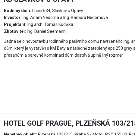
Rodinný dům:
Luční 634, Slavkov u Opavy
Investor:
Ing. Adam Nedoma a Ing. Barbora Nedomová
Projektant:
Ing.arch. Tomáš Kudělka
Zhotovitel:
Ing. Daniel Seemann
Jedná se o novostavbu rodinného pasivního domu navrženého Ing. a
dům, který je vystavěn s KM Bety a následně zateplený eps 250 grey
přesahům a barevné kombinaci dům dostává uplně jiný rozměr.
HOTEL GOLF PRAGUE, PLZEŇSKÁ 103/215
Nebytový objekt:
Plzeňská 103/215, Praha 5 - Motol, PSČ 155 00, Pr