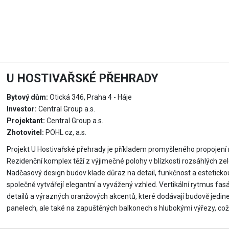
U HOSTIVAŘSKÉ PŘEHRADY
Bytový dům:
Otická 346, Praha 4 - Háje
Investor:
Central Group a.s.
Projektant:
Central Group a.s.
Zhotovitel:
POHL cz, a.s.
Projekt U Hostivařské přehrady je příkladem promyšleného propojení m
Rezidenční komplex těží z výjimečné polohy v blízkosti rozsáhlých ze
Nadčasový design budov klade důraz na detail, funkčnost a estetickou
společně vytvářejí elegantní a vyvážený vzhled. Vertikální rytmus fa
detailů a výrazných oranžových akcentů, které dodávají budově jedin
panelech, ale také na zapuštěných balkonech s hlubokými výřezy, což 