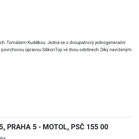
rch. Tomášem Kudělkou. Jedná se o dvoupatrový jednogenerační
 s povrchovou úpravou SilikonTop ve dvou odstínech. Díky navrženým
, PRAHA 5 - MOTOL, PSČ 155 00
aha