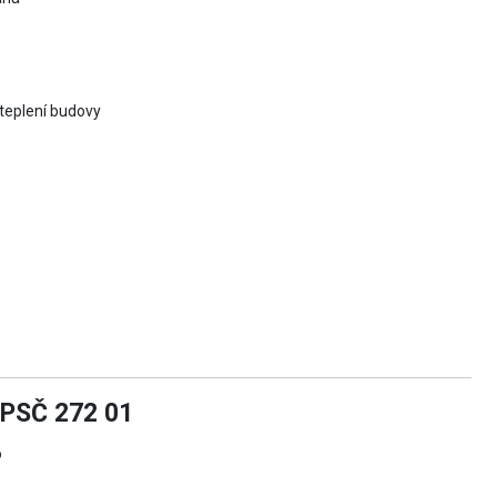
ateplení budovy
PSČ 272 01
o