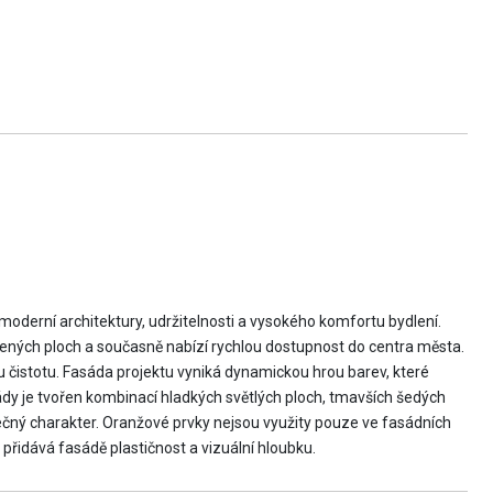
oderní architektury, udržitelnosti a vysokého komfortu bydlení.
lených ploch a současně nabízí rychlou dostupnost do centra města.
 čistotu. Fasáda projektu vyniká dynamickou hrou barev, které
sády je tvořen kombinací hladkých světlých ploch, tmavších šedých
ečný charakter. Oranžové prvky nejsou využity pouze ve fasádních
přidává fasádě plastičnost a vizuální hloubku.